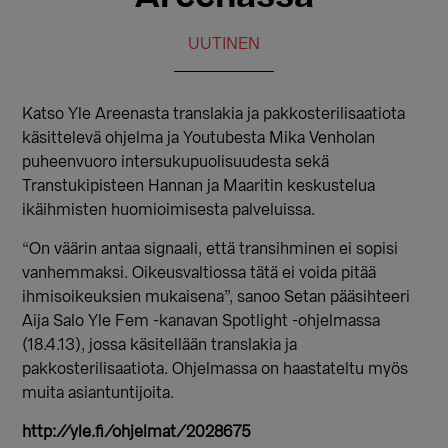
UUTINEN
Katso Yle Areenasta translakia ja pakkosterilisaatiota
käsittelevä ohjelma ja Youtubesta Mika Venholan
puheenvuoro intersukupuolisuudesta sekä
Transtukipisteen Hannan ja Maaritin keskustelua
ikäihmisten huomioimisesta palveluissa.
“On väärin antaa signaali, että transihminen ei sopisi
vanhemmaksi. Oikeusvaltiossa tätä ei voida pitää
ihmisoikeuksien mukaisena”, sanoo Setan pääsihteeri
Aija Salo Yle Fem -kanavan Spotlight -ohjelmassa
(18.4.13), jossa käsitellään translakia ja
pakkosterilisaatiota. Ohjelmassa on haastateltu myös
muita asiantuntijoita.
http://yle.fi/ohjelmat/2028675