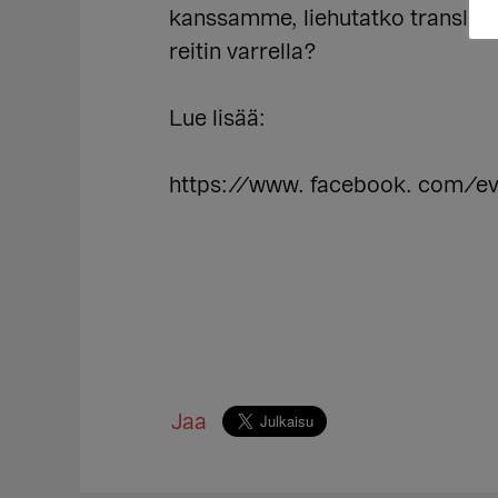
kanssamme, liehutatko translipp
reitin varrella?
Lue lisää:
https://www. facebook. com/e
Jaa