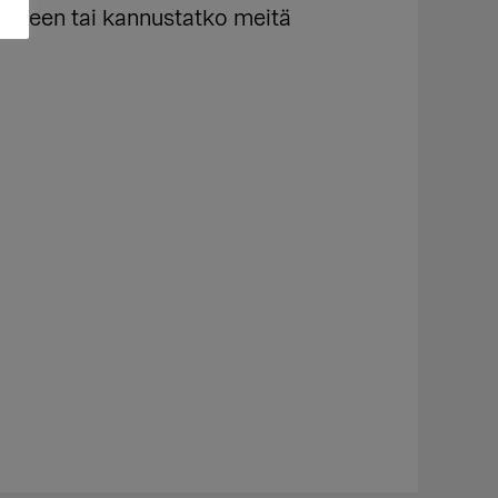
eeseen tai kannustatko meitä