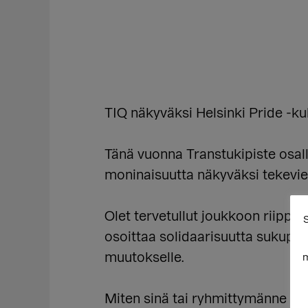
TIQ näkyväksi Helsinki Pride -k
Tänä vuonna Transtukipiste osal
moninaisuutta näkyväksi tekevie
Olet tervetullut joukkoon riippu
S
osoittaa solidaarisuutta sukupuol
muutokselle.
m
Miten sinä tai ryhmittymänne ha