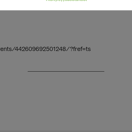
ua muualla kulkueessa, maalaatko kylttejä kulku
vents/442609692501248/?fref=ts