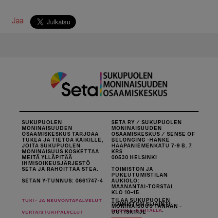
Jaa
SUKUPUOLEN
SETA RY / SUKUPUOLEN
MONINAISUUDEN
MONINAISUUDEN
OSAAMISKESKUS TARJOAA
OSAAMISKESKUS / SENSE OF
TUKEA JA TIETOA KAIKILLE,
BELONGING -HANKE
JOITA SUKUPUOLEN
HAAPANIEMENKATU 7-9 B, 7.
MONINAISUUS KOSKETTAA.
KRS
MEITÄ YLLÄPITÄÄ
00530 HELSINKI
IHMISOIKEUSJÄRJESTÖ
SETA JA RAHOITTAA STEA.
TOIMISTON JA
PUKEUTUMISTILAN
SETAN Y-TUNNUS: 0661747-4
AUKIOLO:
MAANANTAI-TORSTAI
KLO 10–15.
TILAA SUKUPUOLEN
TUKI- JA NEUVONTAPALVELUT
TOIMISTON SIJAINTI
MONINAISUUS TÄNÄÄN -
.
GOOGLE-KARTALLA
UUTISKIRJE
VERTAISTUKIPALVELUT