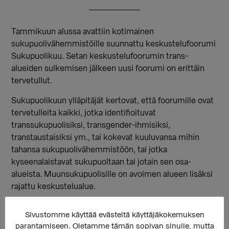
Tammikuun alussa avattiin kotimainen
sukupuolivähemmistöille suunnattu keskustelufoorumi
Sukupuolikuu. Setan keskustelufoorumin trans-
alueiden sulkemisen jälkeen uusi foorumi on erittäin
tervetullut.
Sukupuolikuun ylläpitäjät kertovat, että foorumille ovat
tervetulleita kaikki, jotka identifioituvat
transsukupuolisiksi, transgender-ihmisiksi,
transtaustaisiksi ym., tai kokevat kuuluvansa mihin
tahansa sukupuolivähemmistöön, tai jotka
kyseenalaistavat sukupuoltaan tai jotain sen osa-
alueista. Muunsukupuolisille on avoimen alueen lisäksi
rajattu keskustelualue.
Setan keskustelufoorumilla oli käyttökatko
Sivustomme käyttää evästeitä käyttäjäkokemuksen
vuodenvaihteessa ja foorumin toiminta on palannut
parantamiseen. Oletamme tämän sopivan sinulle, mutta