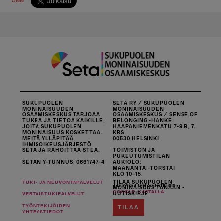
Jaa
SUKUPUOLEN
SETA RY / SUKUPUOLEN
MONINAISUUDEN
MONINAISUUDEN
OSAAMISKESKUS TARJOAA
OSAAMISKESKUS / SENSE OF
TUKEA JA TIETOA KAIKILLE,
BELONGING -HANKE
JOITA SUKUPUOLEN
HAAPANIEMENKATU 7-9 B, 7.
MONINAISUUS KOSKETTAA.
KRS
MEITÄ YLLÄPITÄÄ
00530 HELSINKI
IHMISOIKEUSJÄRJESTÖ
SETA JA RAHOITTAA STEA.
TOIMISTON JA
PUKEUTUMISTILAN
SETAN Y-TUNNUS: 0661747-4
AUKIOLO:
MAANANTAI-TORSTAI
KLO 10–15.
TILAA SUKUPUOLEN
TUKI- JA NEUVONTAPALVELUT
TOIMISTON SIJAINTI
MONINAISUUS TÄNÄÄN -
.
GOOGLE-KARTALLA
UUTISKIRJE
VERTAISTUKIPALVELUT
TYÖNTEKIJÖIDEN
TILAA
YHTEYSTIEDOT