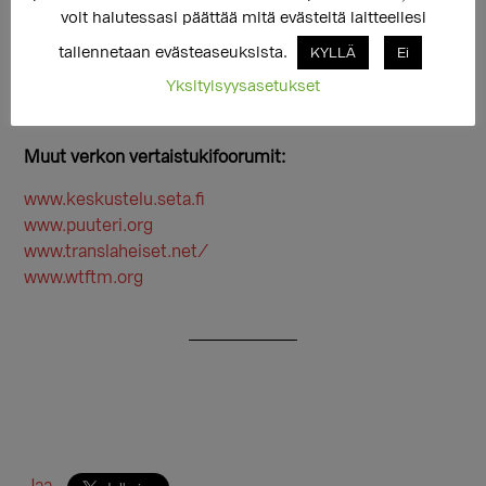
normaaliksi. Yleiskeskustelua ja hlbtiq-aiheisiin liittyvää
voit halutessasi päättää mitä evästeitä laitteellesi
keskustelua voi jatkaa entiseen malliin.
tallennetaan evästeaseuksista.
KYLLÄ
Ei
Tutustu:
Yksityisyysasetukset
http://sukupuolikuu.foorumini.com/
Muut verkon vertaistukifoorumit:
www.keskustelu.seta.fi
www.puuteri.org
www.translaheiset.net/
www.wtftm.org