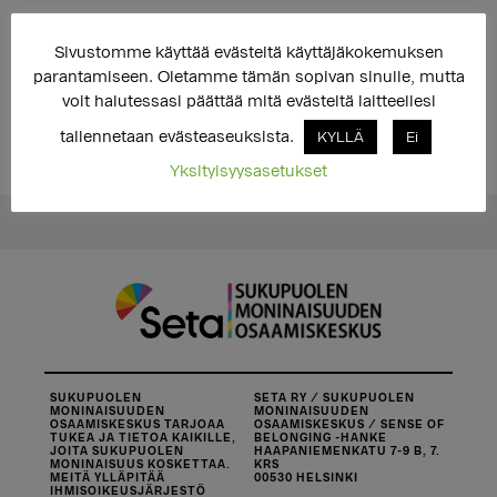
Sivustomme käyttää evästeitä käyttäjäkokemuksen
parantamiseen. Oletamme tämän sopivan sinulle, mutta
voit halutessasi päättää mitä evästeitä laitteellesi
tallennetaan evästeaseuksista.
KYLLÄ
Ei
Jaa
Yksityisyysasetukset
SUKUPUOLEN
SETA RY / SUKUPUOLEN
MONINAISUUDEN
MONINAISUUDEN
OSAAMISKESKUS TARJOAA
OSAAMISKESKUS / SENSE OF
TUKEA JA TIETOA KAIKILLE,
BELONGING -HANKE
JOITA SUKUPUOLEN
HAAPANIEMENKATU 7-9 B, 7.
MONINAISUUS KOSKETTAA.
KRS
MEITÄ YLLÄPITÄÄ
00530 HELSINKI
IHMISOIKEUSJÄRJESTÖ