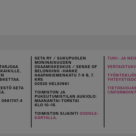
SETA RY / SUKUPUOLEN
TUKI- JA NE
MONINAISUUDEN
TARJOAA
OSAAMISKESKUS / SENSE OF
VERTAISTUKI
KAIKILLE,
BELONGING -HANKE
EN
HAAPANIEMENKATU 7-9 B, 7.
TYÖNTEKIJÖ
SKETTAA.
KRS
YHTEYSTIED
00530 HELSINKI
JESTÖ SETA
TIETOSUOJA
EA.
TOIMISTON JA
(INFORMOINT
PUKEUTUMISTILAN AUKIOLO:
 0661747-4
MAANANTAI-TORSTAI
KLO 10–15.
TOIMISTON SIJAINTI
GOOGLE-
KARTALLA
.