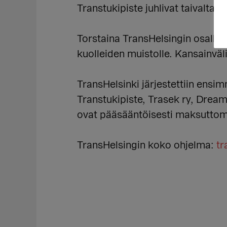
Transtukipiste juhlivat taivaltaa
Torstaina TransHelsingin osallis
kuolleiden muistolle. Kansainväl
TransHelsinki järjestettiin ensi
Transtukipiste, Trasek ry, Dre
ovat pääsääntöisesti maksuttom
TransHelsingin koko ohjelma:
tr