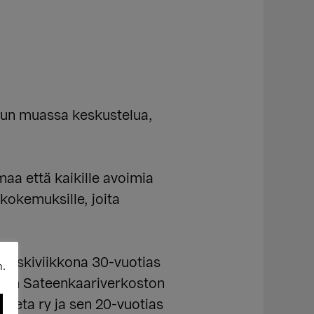
uun muassa keskustelua,
maa että kaikille avoimia
 kokemuksille, joita
 Keskiviikkona 30-vuotias
n.
styn Sateenkaariverkoston
 Seta ry ja sen 20-vuotias