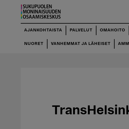
Hyppää
pääsisältöön
AJANKOHTAISTA
PALVELUT
OMAHOITO
NUORET
VANHEMMAT JA LÄHEISET
AMMA
TransHelsink