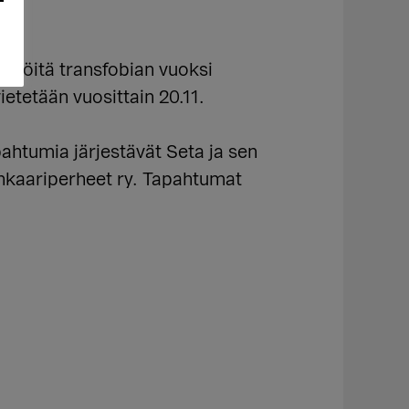
tilöitä transfobian vuoksi
ietetään vuosittain 20.11.
ahtumia järjestävät Seta ja sen
nkaariperheet ry. Tapahtumat