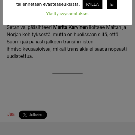
kanssa. Asiantuntijaryhmä perustettiin tutkimaan
tallennetaan evästeaseuksista.
KYLLÄ
Ei
lakimuutosten tarpeita, esimerkiksi
Yksityisyysasetukset
sterilisaatiovaatimuksen poistamista.
Setan vs. pääsihteeri
Marita Karvinen
iloitsee Maltan ja
Norjan kehityksestä, mutta on huolissaan siitä, että
Suomi jää pahasti jälkeen transihmisten
ihmisoikeusasioissa, mikäli translakia ei saada nopeasti
uudistettua.
Jaa