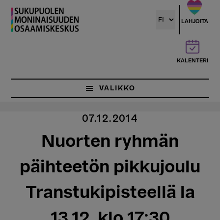
Hyppää
pääsisältöön
LAHJOITA
KALENTERI
VALIKKO
07.12.2014
Nuorten ryhmän
päihteetön pikkujoulu
Transtukipisteellä la
13.12. klo 17:30