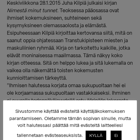
Keskiviikkona 28.1.2015 Juha Kilpiä julkaisi kirjan
Nimestä minut tunnet
. Teoksessa pääosassa ovat
ihmiset kokemuksineen, suhteineen sekä
kysymyksineen olemassaolosta ja elämästä.
Esipuheessaan Kilpiä kirjoittaa kertovansa siitä, mitä on
saanut oppia ohjatessaan Transtukipisteen miesten ja
maskuliinien ryhmää. Kirja on tarkoitettu kaikille, jotka
elävät moninaisessa maailmassa. Tämä näkyy koko
kirjan otteessa. Sitä on helppo lukea ja sitä lukemalla on
vaikea olla näkemättä toisten kokemusten
kunnioittamisen tärkeyttä.
”Ihmisen halutessa korjata omaa sukupuoltaan hei ei
ole korjaamassa sukupuoltaan vastakkaiseksi. Ihminen
ei suurella todennäköisyydellä astu ääripään lokerosta
toiseen ääripäähän. [..] Hän on korjaamassa
Sivustomme käyttää evästeitä käyttäjäkokemuksen
sukupuoltaan enemmän omanlaisekseen –
parantamiseen. Oletamme tämän sopivan sinulle, mutta
omanlaiseksi, mieheksi, naiseksi tai joksikin ihan
voit halutessasi päättää mitä evästeitä laitteellesi
muuksi.”
tallennetaan evästeaseuksista.
KYLLÄ
Ei