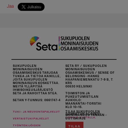
Jaa
SUKUPUOLEN
SETA RY / SUKUPUOLEN
MONINAISUUDEN
MONINAISUUDEN
OSAAMISKESKUS TARJOAA
OSAAMISKESKUS / SENSE OF
TUKEA JA TIETOA KAIKILLE,
BELONGING -HANKE
JOITA SUKUPUOLEN
HAAPANIEMENKATU 7-9 B, 7.
MONINAISUUS KOSKETTAA.
KRS
MEITÄ YLLÄPITÄÄ
00530 HELSINKI
IHMISOIKEUSJÄRJESTÖ
SETA JA RAHOITTAA STEA.
TOIMISTON JA
PUKEUTUMISTILAN
SETAN Y-TUNNUS: 0661747-4
AUKIOLO:
MAANANTAI-TORSTAI
KLO 10–15.
TILAA SUKUPUOLEN
TUKI- JA NEUVONTAPALVELUT
TOIMISTON SIJAINTI
MONINAISUUS TÄNÄÄN -
.
GOOGLE-KARTALLA
UUTISKIRJE
VERTAISTUKIPALVELUT
TYÖNTEKIJÖIDEN
TILAA