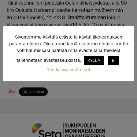
Tänä vuonna leiri pidetään Oulun läheisyydestä, alle 50
km Oulusta (tarkempi osoite kerrotaan myöhemmin
ilmoittautuneille), 21.-23.8.
Ilmoittautuminen
leirille
alkaa ensi viikon maanantaina18.5. klo 10 osoitteessa
http://trasek.fi/leirille2015
.
Sivustomme käyttää evästeitä käyttäjäkokemuksen
parantamiseen. Oletamme tämän sopivan sinulle, mutta
voit halutessasi päättää mitä evästeitä laitteellesi
tallennetaan evästeaseuksista.
KYLLÄ
Ei
Yksityisyysasetukset
Jaa