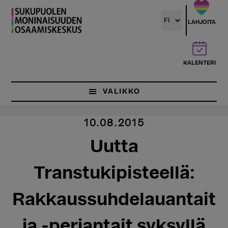
Hyppää
pääsisältöön
LAHJOITA
KALENTERI
VALIKKO
10.08.2015
Uutta
Transtukipisteellä:
Rakkaussuhdelauantait
ja -perjantait syksyllä