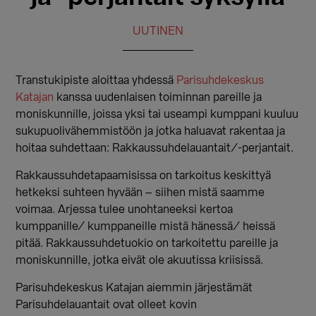
UUTINEN
Transtukipiste aloittaa yhdessä
Parisuhdekeskus
Katajan
kanssa uudenlaisen toiminnan pareille ja
moniskunnille, joissa yksi tai useampi kumppani kuuluu
sukupuolivähemmistöön ja jotka haluavat rakentaa ja
hoitaa suhdettaan: Rakkaussuhdelauantait/-perjantait.
Rakkaussuhdetapaamisissa on tarkoitus keskittyä
hetkeksi suhteen hyvään – siihen mistä saamme
voimaa. Arjessa tulee unohtaneeksi kertoa
kumppanille/ kumppaneille mistä hänessä/ heissä
pitä
ä. Rakkaussuhdetuokio on tarkoitettu pareille ja
moniskunnille, jotka eivät ole akuutissa kriisissä.
Parisuhdekeskus Katajan aiemmin järjestämät
Parisuhdelauantait ovat olleet kovin