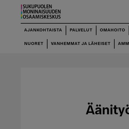
Hyppää
pääsisältöön
AJANKOHTAISTA
PALVELUT
OMAHOITO
NUORET
VANHEMMAT JA LÄHEISET
AMMA
Äänityö