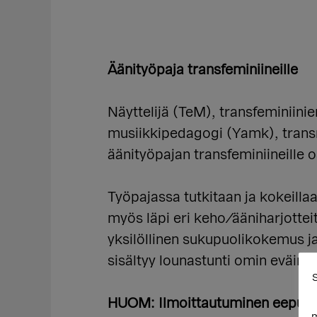
Äänityöpaja transfeminiineille
Näyttelijä (TeM), transfeminiin
musiikkipedagogi (Yamk), trans
äänityöpajan transfeminiineille os
Työpajassa tutkitaan ja kokeilla
myös läpi eri keho/ääniharjottei
yksilöllinen sukupuolikokemus ja
sisältyy lounastunti omin eväin.
S
HUOM: Ilmoittautuminen eepu.a
m