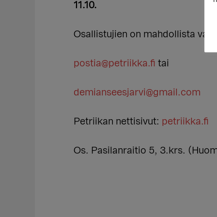
11.10.
Osallistujien on mahdollista va
postia@petriikka.fi
tai
demianseesjarvi@gmail.com
Petriikan nettisivut:
petriikka.fi
Os. Pasilanraitio 5, 3.krs. (Huo