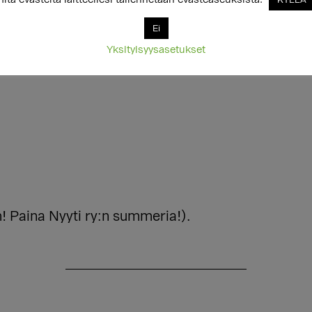
Ei
rata yksityis-/pienryhmätunteja etukäteen sähköpo
Yksityisyysasetukset
m! Paina Nyyti ry:n summeria!).