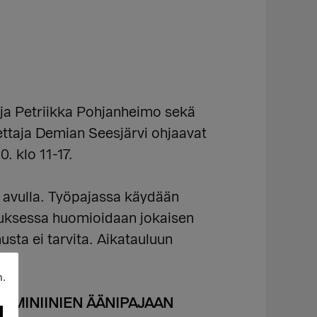
aja Petriikka Pohjanheimo sekä
ttaja Demian Seesjärvi ohjaavat
. klo 11-17.
en avulla. Työpajassa käydään
petuksessa huomioidaan jokaisen
sta ei tarvita. Aikatauluun
n.
UN FEMINIINIEN ÄÄNIPAJAAN