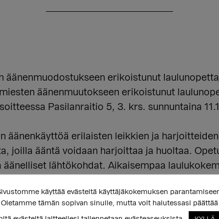
ien äänenmuodostukseen erikoistunut laulunopett
miesten äänenmuutokseen erikoistunut laulunope
oitteessa Pasilanraitio 5, 3. krs. sunnuntaina 11.10
an äänenkäyttöä erilaisten leikkien ja harjoitteid
ta, joilla ääntä voidaan harjoittaa ja huoltaa. O
 äänelliset lähtökohdat. Aikaisempaa laulukokemu
ivustomme käyttää evästeitä käyttäjäkokemuksen parantamisee
Oletamme tämän sopivan sinulle, mutta voit halutessasi päättää
utere@seta.fi, kirjoita otsikoksi ILMOITTAUD
itä evästeitä laitteellesi tallennetaan evästeaseuksista.
KYLLÄ