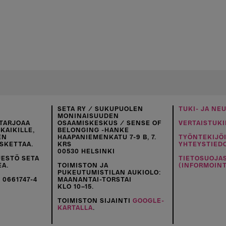
SETA RY / SUKUPUOLEN
TUKI- JA NE
MONINAISUUDEN
TARJOAA
OSAAMISKESKUS / SENSE OF
VERTAISTUKI
KAIKILLE,
BELONGING -HANKE
EN
HAAPANIEMENKATU 7-9 B, 7.
TYÖNTEKIJÖ
SKETTAA.
KRS
YHTEYSTIED
00530 HELSINKI
JESTÖ SETA
TIETOSUOJA
EA.
TOIMISTON JA
(INFORMOINT
PUKEUTUMISTILAN AUKIOLO:
 0661747-4
MAANANTAI-TORSTAI
KLO 10–15.
TOIMISTON SIJAINTI
GOOGLE-
KARTALLA
.