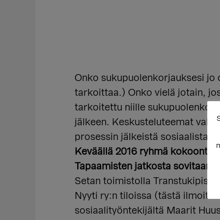
Onko sukupuolenkorjauksesi jo oh
tarkoittaa.) Onko vielä jotain, 
tarkoitettu niille sukupuolenkorj
S
jälkeen. Keskusteluteemat valit
prosessin jälkeistä sosiaalista 
m
Keväällä 2016 ryhmä kokoontuu v
Tapaamisten jatkosta sovitaan h
Setan toimistolla Transtukipistee
Nyyti ry:n tiloissa (tästä ilmoite
sosiaalityöntekijältä Maarit Huu