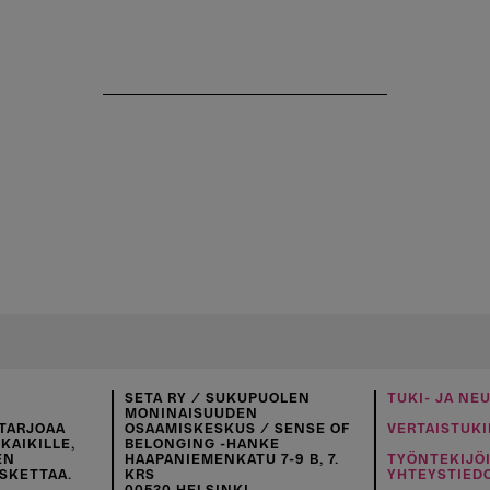
SETA RY / SUKUPUOLEN
TUKI- JA NE
MONINAISUUDEN
TARJOAA
OSAAMISKESKUS / SENSE OF
VERTAISTUKI
KAIKILLE,
BELONGING -HANKE
EN
HAAPANIEMENKATU 7-9 B, 7.
TYÖNTEKIJÖ
SKETTAA.
KRS
YHTEYSTIED