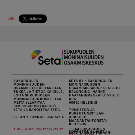
Jaa
SUKUPUOLEN
SETA RY / SUKUPUOLEN
MONINAISUUDEN
MONINAISUUDEN
OSAAMISKESKUS TARJOAA
OSAAMISKESKUS / SENSE OF
TUKEA JA TIETOA KAIKILLE,
BELONGING -HANKE
JOITA SUKUPUOLEN
HAAPANIEMENKATU 7-9 B, 7.
MONINAISUUS KOSKETTAA.
KRS
MEITÄ YLLÄPITÄÄ
00530 HELSINKI
IHMISOIKEUSJÄRJESTÖ
SETA JA RAHOITTAA STEA.
TOIMISTON JA
PUKEUTUMISTILAN
SETAN Y-TUNNUS: 0661747-4
AUKIOLO:
MAANANTAI-TORSTAI
KLO 10–15.
TILAA SUKUPUOLEN
TUKI- JA NEUVONTAPALVELUT
TOIMISTON SIJAINTI
MONINAISUUS TÄNÄÄN -