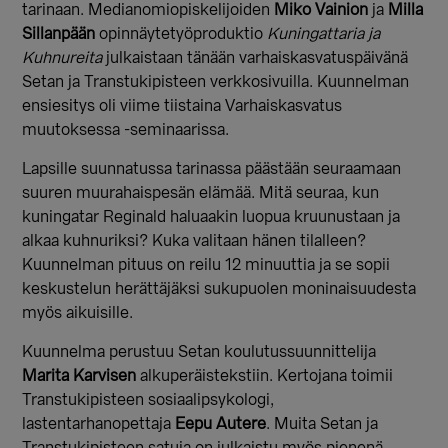
tarinaan. Medianomiopiskelijoiden
Miko Vainion
ja
Milla
Sillanpään
opinnäytetyöproduktio
Kuningattaria ja
Kuhnureita
julkaistaan tänään varhaiskasvatuspäivänä
Setan ja Transtukipisteen verkkosivuilla. Kuunnelman
ensiesitys oli viime tiistaina Varhaiskasvatus
muutoksessa -seminaarissa.
Lapsille suunnatussa tarinassa päästään seuraamaan
suuren muurahaispesän elämää. Mitä seuraa, kun
kuningatar Reginald haluaakin luopua kruunustaan ja
alkaa kuhnuriksi? Kuka valitaan hänen tilalleen?
Kuunnelman pituus on reilu 12 minuuttia ja se sopii
keskustelun herättäjäksi sukupuolen moninaisuudesta
myös aikuisille.
Kuunnelma perustuu Setan koulutussuunnittelija
Marita Karvisen
alkuperäistekstiin. Kertojana toimii
Transtukipisteen sosiaalipsykologi,
lastentarhanopettaja
Eepu Autere
. Muita Setan ja