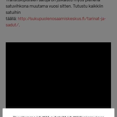
Transtukipisteen satuja on julkaistu myös pienenä
satuvihkona muutama vuosi sitten. Tutustu kaikkiin
satuihin
täällä:
http://sukupuolenosaamiskeskus.fi/tarinat-ja-
sadut/
.