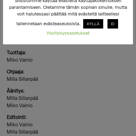
Sivustomme käyttää evästeitä käyttäjäkokemuksen
parantamiseen. Oletamme tämän sopivan sinulle, mutta
voit halutessasi päättää mitä evästeitä laitteellesi
Kuningattaria ja Kuhnureita -kuunnelma 2016
tallennetaan evästeaseuksista.
KYLLÄ
Ei
Metropolia Ammattikorkeakoulun
Yksityisyysasetukset
opinnäytetyöproduktiona tuotettu kuunnelma
sukupuolen moninaisuudesta.
Tuottaja:
Miko Vainio
Ohjaaja:
Milla Sillanpää
Äänitys:
Milla Sillanpää
Miko Vainio
Editointi:
Miko Vainio
Milla Sillanpää