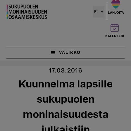
Hyppää
pääsisältöön
LAHJOITA
KALENTERI
VALIKKO
17.03.2016
Kuunnelma lapsille
sukupuolen
moninaisuudesta
julkaistiin