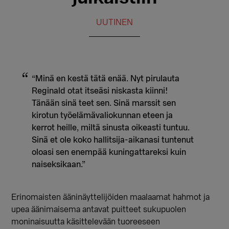
UUTINEN
“Minä en kestä tätä enää. Nyt pirulauta
Reginald otat itseäsi niskasta kiinni!
Tänään sinä teet sen. Sinä marssit sen
kirotun työelämävaliokunnan eteen ja
kerrot heille, miltä sinusta oikeasti tuntuu.
Sinä et ole koko hallitsija-aikanasi tuntenut
oloasi sen enempää kuningattareksi kuin
naiseksikaan.”
Erinomaisten ääninäyttelijöiden maalaamat hahmot ja
upea äänimaisema antavat puitteet sukupuolen
moninaisuutta käsittelevään tuoreeseen