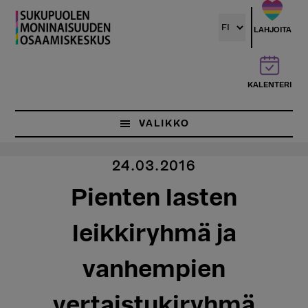
Hyppää
pääsisältöön
LAHJOITA
KALENTERI
VALIKKO
24.03.2016
Pienten lasten
leikkiryhmä ja
vanhempien
vertaistukiryhmä