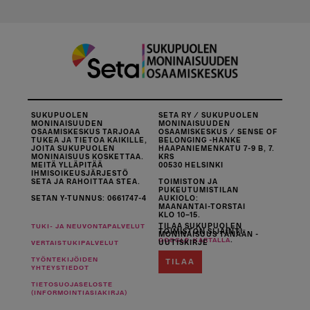
SUKUPUOLEN
SETA RY / SUKUPUOLEN
MONINAISUUDEN
MONINAISUUDEN
OSAAMISKESKUS TARJOAA
OSAAMISKESKUS / SENSE OF
TUKEA JA TIETOA KAIKILLE,
BELONGING -HANKE
JOITA SUKUPUOLEN
HAAPANIEMENKATU 7-9 B, 7.
MONINAISUUS KOSKETTAA.
KRS
MEITÄ YLLÄPITÄÄ
00530 HELSINKI
IHMISOIKEUSJÄRJESTÖ
SETA JA RAHOITTAA STEA.
TOIMISTON JA
PUKEUTUMISTILAN
SETAN Y-TUNNUS: 0661747-4
AUKIOLO:
MAANANTAI-TORSTAI
KLO 10–15.
TILAA SUKUPUOLEN
TUKI- JA NEUVONTAPALVELUT
TOIMISTON SIJAINTI
MONINAISUUS TÄNÄÄN -
.
GOOGLE-KARTALLA
UUTISKIRJE
VERTAISTUKIPALVELUT
TYÖNTEKIJÖIDEN
TILAA
YHTEYSTIEDOT
TIETOSUOJASELOSTE
(INFORMOINTIASIAKIRJA)