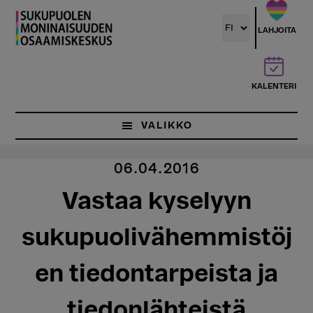
Hyppää
pääsisältöön
LAHJOITA
KALENTERI
VALIKKO
06.04.2016
Vastaa kyselyyn
sukupuolivähemmistöj
en tiedontarpeista ja
tiedonlähteistä