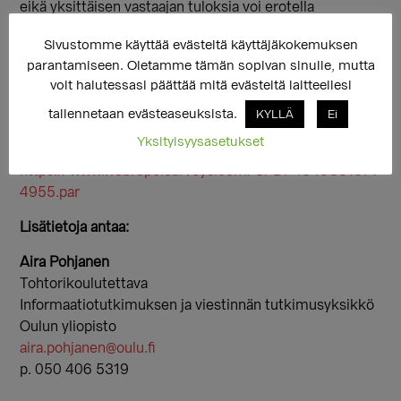
eikä yksittäisen vastaajan tuloksia voi erotella
tutkimustuloksista. Kyselyyn voi vastata 16. toukokuuta
Sivustomme käyttää evästeitä käyttäjäkokemuksen
2016 saakka.
parantamiseen. Oletamme tämän sopivan sinulle, mutta
Vastauksesi ovat ensiarvoisen tärkeitä tutkimuksen
voit halutessasi päättää mitä evästeitä laitteellesi
onnistumisen kannalta. Kyselyyn vastaaminen vie noin
tallennetaan evästeaseuksista.
KYLLÄ
Ei
20-30 minuuttia. Pääset vastaamaan kyselyyn
Yksityisyysasetukset
osoitteessa:
https://www.webropolsurveys.com/S/DF4346C61374
4955.par
Lisätietoja antaa:
Aira Pohjanen
Tohtorikoulutettava
Informaatiotutkimuksen ja viestinnän tutkimusyksikkö
Oulun yliopisto
aira.pohjanen@oulu.fi
p. 050 406 5319