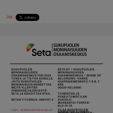
Jaa
SUKUPUOLEN
SETA RY / SUKUPUOLEN
MONINAISUUDEN
MONINAISUUDEN
OSAAMISKESKUS TARJOAA
OSAAMISKESKUS / SENSE OF
TUKEA JA TIETOA KAIKILLE,
BELONGING -HANKE
JOITA SUKUPUOLEN
HAAPANIEMENKATU 7-9 B, 7.
MONINAISUUS KOSKETTAA.
KRS
MEITÄ YLLÄPITÄÄ
00530 HELSINKI
IHMISOIKEUSJÄRJESTÖ
SETA JA RAHOITTAA STEA.
TOIMISTON JA
PUKEUTUMISTILAN
SETAN Y-TUNNUS: 0661747-4
AUKIOLO:
MAANANTAI-TORSTAI
KLO 10–15.
TILAA SUKUPUOLEN
TUKI- JA NEUVONTAPALVELUT
TOIMISTON SIJAINTI
MONINAISUUS TÄNÄÄN -