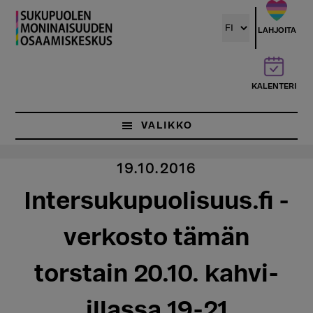
Hyppää
pääsisältöön
LAHJOITA
KALENTERI
VALIKKO
19.10.2016
Intersukupuolisuus.fi -
verkosto tämän
torstain 20.10. kahvi-
illassa 19-21