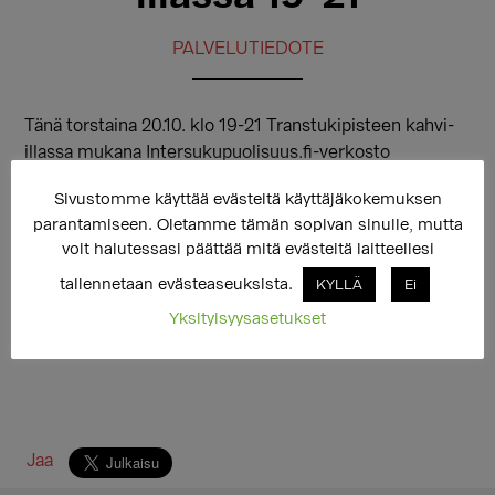
PALVELUTIEDOTE
Tänä torstaina 20.10. klo 19-21 Transtukipisteen kahvi-
illassa mukana Intersukupuolisuus.fi-verkosto
keskustelemassa intersukupuolisuudesta ja
Sivustomme käyttää evästeitä käyttäjäkokemuksen
kertomassa toiminnastaan.
parantamiseen. Oletamme tämän sopivan sinulle, mutta
http://intersukupuolisuus.fi/
voit halutessasi päättää mitä evästeitä laitteellesi
tallennetaan evästeaseuksista.
KYLLÄ
Ei
Yksityisyysasetukset
Jaa