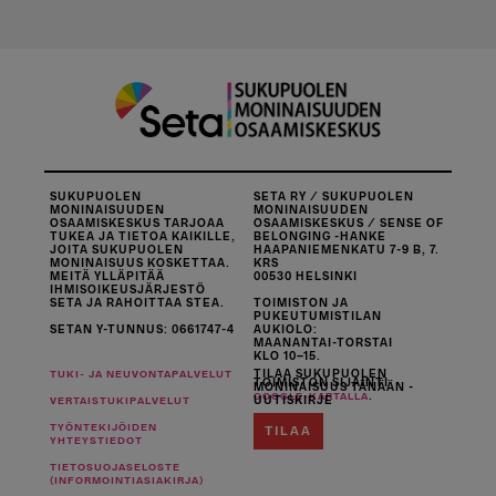
SUKUPUOLEN
SETA RY / SUKUPUOLEN
MONINAISUUDEN
MONINAISUUDEN
OSAAMISKESKUS TARJOAA
OSAAMISKESKUS / SENSE OF
TUKEA JA TIETOA KAIKILLE,
BELONGING -HANKE
JOITA SUKUPUOLEN
HAAPANIEMENKATU 7-9 B, 7.
MONINAISUUS KOSKETTAA.
KRS
MEITÄ YLLÄPITÄÄ
00530 HELSINKI
IHMISOIKEUSJÄRJESTÖ
SETA JA RAHOITTAA STEA.
TOIMISTON JA
PUKEUTUMISTILAN
SETAN Y-TUNNUS: 0661747-4
AUKIOLO:
MAANANTAI-TORSTAI
KLO 10–15.
TILAA SUKUPUOLEN
TUKI- JA NEUVONTAPALVELUT
TOIMISTON SIJAINTI
MONINAISUUS TÄNÄÄN -
.
GOOGLE-KARTALLA
UUTISKIRJE
VERTAISTUKIPALVELUT
TYÖNTEKIJÖIDEN
TILAA
YHTEYSTIEDOT
TIETOSUOJASELOSTE
(INFORMOINTIASIAKIRJA)