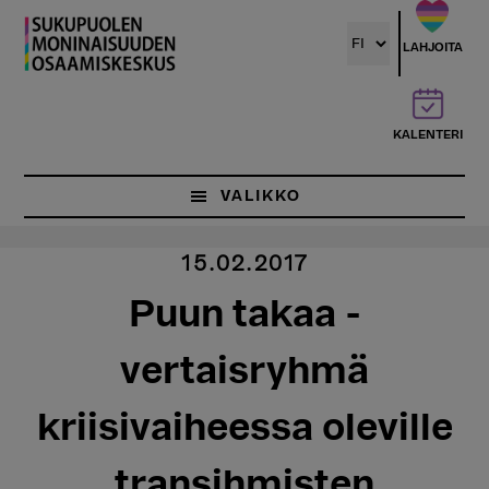
Hyppää
pääsisältöön
LAHJOITA
KALENTERI
VALIKKO
15.02.2017
Puun takaa -
vertaisryhmä
kriisivaiheessa oleville
transihmisten