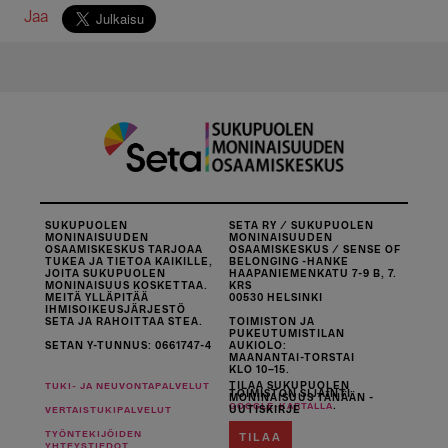
Jaa
SUKUPUOLEN
SETA RY / SUKUPUOLEN
MONINAISUUDEN
MONINAISUUDEN
OSAAMISKESKUS TARJOAA
OSAAMISKESKUS / SENSE OF
TUKEA JA TIETOA KAIKILLE,
BELONGING -HANKE
JOITA SUKUPUOLEN
HAAPANIEMENKATU 7-9 B, 7.
MONINAISUUS KOSKETTAA.
KRS
MEITÄ YLLÄPITÄÄ
00530 HELSINKI
IHMISOIKEUSJÄRJESTÖ
SETA JA RAHOITTAA STEA.
TOIMISTON JA
PUKEUTUMISTILAN
SETAN Y-TUNNUS: 0661747-4
AUKIOLO:
MAANANTAI-TORSTAI
KLO 10–15.
TILAA SUKUPUOLEN
TUKI- JA NEUVONTAPALVELUT
TOIMISTON SIJAINTI
MONINAISUUS TÄNÄÄN -
.
GOOGLE-KARTALLA
UUTISKIRJE
VERTAISTUKIPALVELUT
TYÖNTEKIJÖIDEN
TILAA
YHTEYSTIEDOT