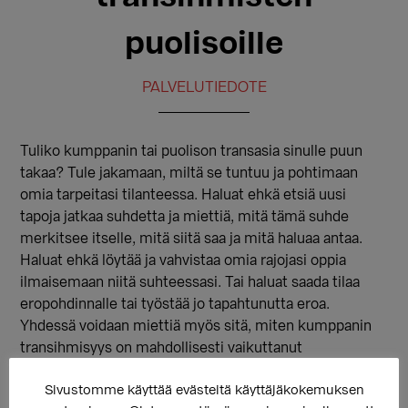
puolisoille
PALVELUTIEDOTE
Tuliko kumppanin tai puolison transasia sinulle puun
takaa? Tule jakamaan, miltä se tuntuu ja pohtimaan
omia tarpeitasi tilanteessa. Haluat ehkä etsiä uusi
tapoja jatkaa suhdetta ja miettiä, mitä tämä suhde
merkitsee itselle, mitä siitä saa ja mitä haluaa antaa.
Haluat ehkä löytää ja vahvistaa omia rajojasi oppia
ilmaisemaan niitä suhteessasi. Tai haluat saada tilaa
eropohdinnalle tai työstää jo tapahtunutta eroa.
Yhdessä voidaan miettiä myös sitä, miten kumppanin
transihmisyys on mahdollisesti vaikuttanut
kokemukseen omasta sukupuolesta. Ryhmässä
Sivustomme käyttää evästeitä käyttäjäkokemuksen
keskustellaan niistä asioista, mitkä ryhmäläisille ovat