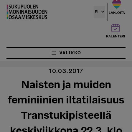
Hyppää
pääsisältöön
LAHJOITA
KALENTERI
VALIKKO
10.03.2017
Naisten ja muiden
feminiinien iltatilaisuus
Transtukipisteellä
keskiviikkona 22.3. klo