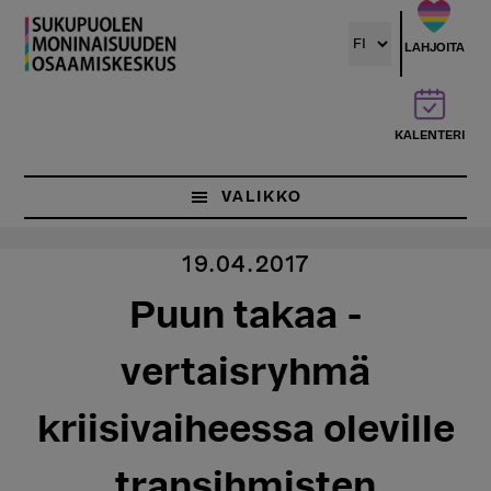
Hyppää
pääsisältöön
LAHJOITA
KALENTERI
VALIKKO
19.04.2017
Puun takaa -
vertaisryhmä
kriisivaiheessa oleville
transihmisten