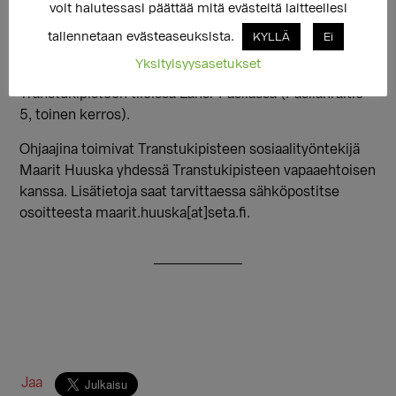
voit halutessasi päättää mitä evästeitä laitteellesi
kokemukseen omasta sukupuolesta. Ryhmässä
keskustellaan niistä asioista, mitkä ryhmäläisille ovat
tallennetaan evästeaseuksista.
KYLLÄ
Ei
tärkeitä. Ryhmä kokoontuu seuraavan
Yksityisyysasetukset
kerran perjantaina 28.4. klo 18-20 Setan ja
Transtukipisteen tiloissa Länsi-Pasilassa (Pasilanraitio
5, toinen kerros).
Ohjaajina toimivat Transtukipisteen sosiaalityöntekijä
Maarit Huuska yhdessä Transtukipisteen vapaaehtoisen
kanssa. Lisätietoja saat tarvittaessa sähköpostitse
osoitteesta maarit.huuska[at]seta.fi.
Jaa