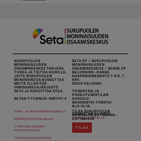
SUKUPUOLEN
SETA RY / SUKUPUOLEN
MONINAISUUDEN
MONINAISUUDEN
OSAAMISKESKUS TARJOAA
OSAAMISKESKUS / SENSE OF
TUKEA JA TIETOA KAIKILLE,
BELONGING -HANKE
JOITA SUKUPUOLEN
HAAPANIEMENKATU 7-9 B, 7.
MONINAISUUS KOSKETTAA.
KRS
MEITÄ YLLÄPITÄÄ
00530 HELSINKI
IHMISOIKEUSJÄRJESTÖ
SETA JA RAHOITTAA STEA.
TOIMISTON JA
PUKEUTUMISTILAN
SETAN Y-TUNNUS: 0661747-4
AUKIOLO:
MAANANTAI-TORSTAI
KLO 10–15.
TILAA SUKUPUOLEN
TUKI- JA NEUVONTAPALVELUT
TOIMISTON SIJAINTI
MONINAISUUS TÄNÄÄN -
.
GOOGLE-KARTALLA
UUTISKIRJE
VERTAISTUKIPALVELUT
TYÖNTEKIJÖIDEN
TILAA
YHTEYSTIEDOT
TIETOSUOJASELOSTE