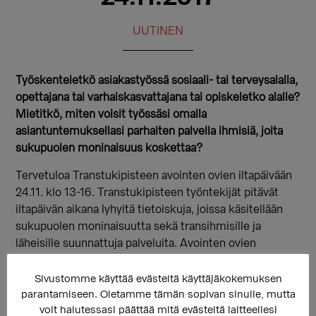
UUTINEN
Työskenteletkö asiakastyössä sosiaali- tai terveysalalla,
opettajana tai varhaiskasvattajana tai opiskeletko alalle?
Mietitkö, miten voisit työssäsi omalla
asiantuntemuksellasi parhaiten palvella ihmisiä, joita
sukupuolen moninaisuus koskettaa?
Tervetuloa Transtukipisteen avointen ovien iltapäivään
24.11. klo 13-16. Transtukipisteen työntekijät pitävät
iltapäivän aikana lyhyitä tietoiskuja, joissa käsitellään
sukupuolen moninaisuutta sekä transihmisille ja
läheisille suunnattuja palveluita. Avointen ovien
iltapäivä on myös erinomainen mahdollisuus
verkostoitua muiden ammattilaisten kanssa.
Sivustomme käyttää evästeitä käyttäjäkokemuksen
parantamiseen. Oletamme tämän sopivan sinulle, mutta
Klo 13.30-13.45 Mitä sukupuolen moninaisuus on?
voit halutessasi päättää mitä evästeitä laitteellesi