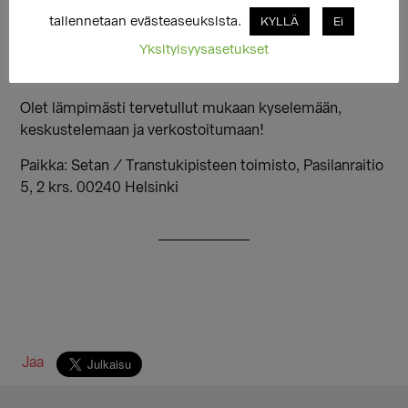
Klo 14.15-15.00 Transtukipisteen palvelujen esittely
tallennetaan evästeaseuksista.
KYLLÄ
Ei
klo 15.30-15.45 Lasten tukeminen
Yksityisyysasetukset
klo 15.30-15.45 Sukupuoli-identiteettityön tuki nuorilla
ja aikuisilla
Olet lämpimästi tervetullut mukaan kyselemään,
keskustelemaan ja verkostoitumaan!
Paikka: Setan / Transtukipisteen toimisto, Pasilanraitio
5, 2 krs. 00240 Helsinki
Jaa