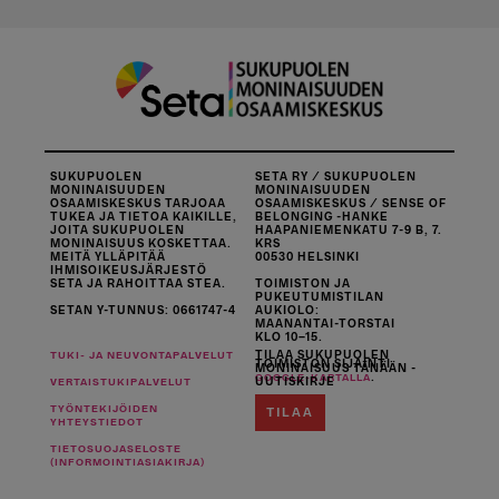
SUKUPUOLEN
SETA RY / SUKUPUOLEN
MONINAISUUDEN
MONINAISUUDEN
OSAAMISKESKUS TARJOAA
OSAAMISKESKUS / SENSE OF
TUKEA JA TIETOA KAIKILLE,
BELONGING -HANKE
JOITA SUKUPUOLEN
HAAPANIEMENKATU 7-9 B, 7.
MONINAISUUS KOSKETTAA.
KRS
MEITÄ YLLÄPITÄÄ
00530 HELSINKI
IHMISOIKEUSJÄRJESTÖ
SETA JA RAHOITTAA STEA.
TOIMISTON JA
PUKEUTUMISTILAN
SETAN Y-TUNNUS: 0661747-4
AUKIOLO:
MAANANTAI-TORSTAI
KLO 10–15.
TILAA SUKUPUOLEN
TUKI- JA NEUVONTAPALVELUT
TOIMISTON SIJAINTI
MONINAISUUS TÄNÄÄN -
.
GOOGLE-KARTALLA
UUTISKIRJE
VERTAISTUKIPALVELUT
TYÖNTEKIJÖIDEN
TILAA
YHTEYSTIEDOT
TIETOSUOJASELOSTE
(INFORMOINTIASIAKIRJA)