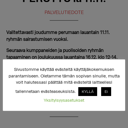
PALVELUTIEDOTE
Valitettavasti joudumme perumaan lauantain 11.11.
ryhmän sairastumisen vuoksi.
Seuraava kumppaneiden ja puolisoiden ryhmän
tapaaminen on joulukuussa lauantaina 16.12. klo 12-14.
Sivustomme käyttää evästeitä käyttäjäkokemuksen
parantamiseen. Oletamme tämän sopivan sinulle, mutta
TransHelsinki -tapahtuman yhteydessä
voit halutessasi päättää mitä evästeitä laitteellesi
Transtukipisteen kahvi-ilta torstaina 16.11. klo 19-21
tallennetaan evästeaseuksista.
KYLLÄ
Ei
toivottaa tervetulleeksi kaikki
sukupuolivähemmistöihin kuuluvat ja heidät läheisensä!
Yksityisyysasetukset