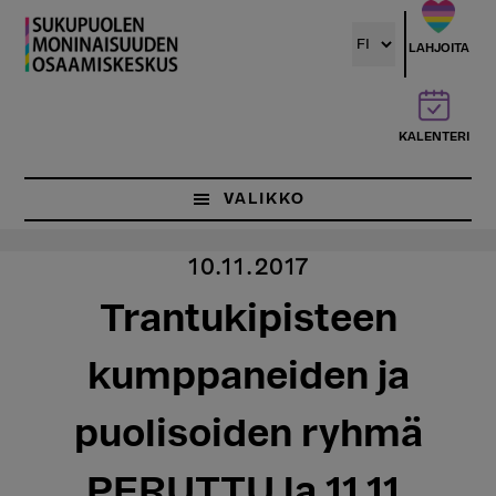
Hyppää
pääsisältöön
LAHJOITA
KALENTERI
VALIKKO
10.11.2017
Trantukipisteen
kumppaneiden ja
puolisoiden ryhmä
PERUTTU la 11.11.