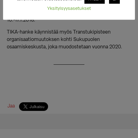
sosiaalityöntekijä Maarit Huuska 22.12. klo 9-14 ja 8.1.
Yksityisyysasetukset
9.30-14.00. Haastattelut järjestetään Helsingissä
16.-17.1.2018.
TIKA-hanke käynnistää myös Transtukipisteen
organisaatiomuutoksen kohti Sukupuolen
osaamiskeskusta, joka muodostetaan vuonna 2020.
Jaa