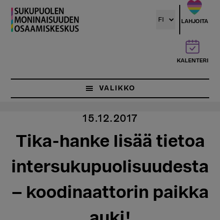
Hyppää
pääsisältöön
LAHJOITA
KALENTERI
VALIKKO
15.12.2017
Tika-hanke lisää tietoa
intersukupuolisuudesta
– koodinaattorin paikka
auki!