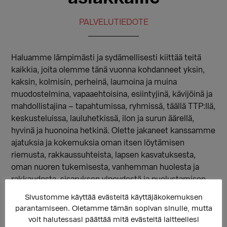
PALVELUTIEDOTE
Haluamme lämpimästi ja sydämellisesti kiittää teitä
kaikkia, joita olemme tänä vuonna kohdanneet yksin,
kaksin, kolmisin, perheinä, laumoina ja muina
muodostelmina, vapaaehtoisina, esiintyjinä, kävijöinä ja
mahdollistajina – tapahtumissa, ryhmissä, täällä TTP:llä,
keskusteluissa, lauluhetkissä, ilon ja surun äärellä,
hyvinä ja huonoina hetkinä. Olette jakaneet kanssamme
ajatuksia ja kokemuksia oman itsen löytämisen
riemusta, rakkaussuhteista, lapsen kasvatuksesta,
oman nuoren tukemisesta, vanhemman huolesta ja
rakkaudesta, sisaruksen ylpeydestä ja puolustamisen
halusta, ystävän kannustuksesta ja nähdyksi tulemisen
Sivustomme käyttää evästeitä käyttäjäkokemuksen
kokemuksesta sattumalta kohdatun turvallisen
parantamiseen. Oletamme tämän sopivan sinulle, mutta
ammattilaisen kanssa. Olette kuunnelleet ja kertoneet,
voit halutessasi päättää mitä evästeitä laitteellesi