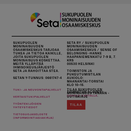
SUKUPUOLEN
SETA RY / SUKUPUOLEN
MONINAISUUDEN
MONINAISUUDEN
OSAAMISKESKUS TARJOAA
OSAAMISKESKUS / SENSE OF
TUKEA JA TIETOA KAIKILLE,
BELONGING -HANKE
JOITA SUKUPUOLEN
HAAPANIEMENKATU 7-9 B, 7.
MONINAISUUS KOSKETTAA.
KRS
MEITÄ YLLÄPITÄÄ
00530 HELSINKI
IHMISOIKEUSJÄRJESTÖ
SETA JA RAHOITTAA STEA.
TOIMISTON JA
PUKEUTUMISTILAN
SETAN Y-TUNNUS: 0661747-4
AUKIOLO:
MAANANTAI-TORSTAI
KLO 10–15.
TILAA SUKUPUOLEN
TUKI- JA NEUVONTAPALVELUT
TOIMISTON SIJAINTI
MONINAISUUS TÄNÄÄN -
.
GOOGLE-KARTALLA
UUTISKIRJE
VERTAISTUKIPALVELUT
TYÖNTEKIJÖIDEN
TILAA
YHTEYSTIEDOT
TIETOSUOJASELOSTE
(INFORMOINTIASIAKIRJA)