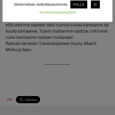
koskettaneet toinen toistenne sisimpiä, olleet
tallennetaan evästeaseuksista.
KYLLÄ
Ei
toisillenne turvana hädän hetkellä ja antaneet lohtua ja
Yksityisyysasetukset
toivoa ja löytäneet yhdessä uusia huikeita tapoja olla
olemassa itselle ja toisille. Haluamme nöyrästi kiittää,
että olemme saaneet tänä vuonna kulkea kanssanne tai
kuulla tarinaanne. Tuskin maltamme odottaa, mitä ensi
vuosi kanssanne tuokaan mukanaan!
Rakkain terveisin Transtukipisteen Kuura, Maarit,
Miska ja Sasu
Jaa