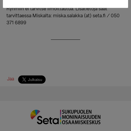
sitten vain kuuntelemaan keskustelua aiheesta!
Ryhmiin ei tarvitse ilmoittautua. Lisätietoja saat
tarvittaessa Miskalta: miska.salakka (at) seta.fi / 050
371 6899
Jaa