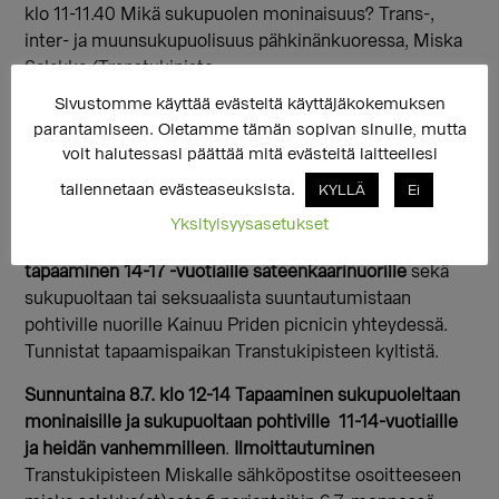
klo 11-11.40 Mikä sukupuolen moninaisuus? Trans-,
inter- ja muunsukupuolisuus pähkinänkuoressa, Miska
Salakka/Transtukipiste
klo 12-13.00 Haasteesta voimavaraksi: miten
Sivustomme käyttää evästeitä käyttäjäkokemuksen
sukupuolen moninaisuus voi rikastaa elämää? Miska
parantamiseen. Oletamme tämän sopivan sinulle, mutta
Salakka/Transtukipiste
voit halutessasi päättää mitä evästeitä laitteellesi
klo 13.10-14 Mahdollisuus kysyä ja keskustella
tallennetaan evästeaseuksista.
KYLLÄ
Ei
sukupuolen moninaisuuden teemoista
Yksityisyysasetukset
Lauantaina 7.7. klo 14.30-16.30 Rantapuistossa
tapaaminen 14-17 -vuotiaille sateenkaarinuorille
sekä
sukupuoltaan tai seksuaalista suuntautumistaan
pohtiville nuorille Kainuu Priden picnicin yhteydessä.
Tunnistat tapaamispaikan Transtukipisteen kyltistä.
Sunnuntaina 8.7. klo 12-14 Tapaaminen sukupuoleltaan
moninaisille ja sukupuoltaan pohtiville 11-14-vuotiaille
ja heidän vanhemmilleen
.
Ilmoittautuminen
Transtukipisteen Miskalle sähköpostitse osoitteeseen