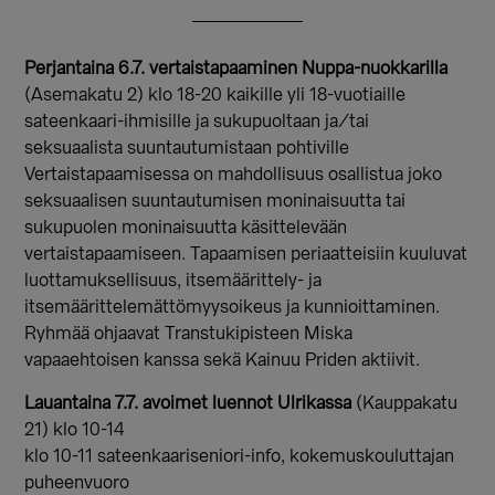
Perjantaina 6.7. vertaistapaaminen Nuppa-nuokkarilla
(Asemakatu 2) klo 18-20 kaikille yli 18-vuotiaille
sateenkaari-ihmisille ja sukupuoltaan ja/tai
seksuaalista suuntautumistaan pohtiville
Vertaistapaamisessa on mahdollisuus osallistua joko
seksuaalisen suuntautumisen moninaisuutta tai
sukupuolen moninaisuutta käsittelevään
vertaistapaamiseen. Tapaamisen periaatteisiin kuuluvat
luottamuksellisuus, itsemäärittely- ja
itsemäärittelemättömyysoikeus ja kunnioittaminen.
Ryhmää ohjaavat Transtukipisteen Miska
vapaaehtoisen kanssa sekä Kainuu Priden aktiivit.
Lauantaina 7.7. avoimet luennot Ulrikassa
(Kauppakatu
21) klo 10-14
klo 10-11 sateenkaariseniori-info, kokemuskouluttajan
puheenvuoro