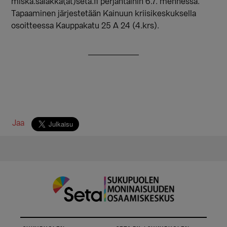
miska.salakka(at)seta.fi perjantaihin 6.7. mennessä.
Tapaaminen järjestetään Kainuun kriisikeskuksella
osoitteessa Kauppakatu 25 A 24 (4.krs).
Jaa