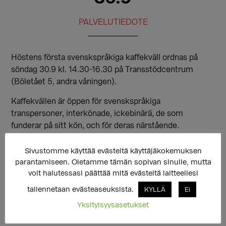
PALVELUTIEDOTE
Höstens första svenskspråkiga kaffekväll ordnas på
söndag 30.9 kl. 14.30-16.30 på Transstödcentrum
(Böletået 5, andra våningen).
Kaffekvällen är öppen för svenskspråkiga
transpersoner, interkönade, ickebinärä, de som
funderar på sitt kön, och för deras närstående.
Kaffekvällen erbjuder en trygg plats för samvaro och
Sivustomme käyttää evästeitä käyttäjäkokemuksen
diskussion. Diskussionen är konfidentiell. Alla har
parantamiseen. Oletamme tämän sopivan sinulle, mutta
rättighet att definiera sig själv eller att låta bli. Du kan
voit halutessasi päättää mitä evästeitä laitteellesi
använda det namn på dig själv som känns bäst. Det är
tallennetaan evästeaseuksista.
KYLLÄ
Ei
också mögligt att spela spel, rita, pyssla, se på film osv.
Yksityisyysasetukset
http://sukupuolenosaamiskeskus.fi/pa-svenska/