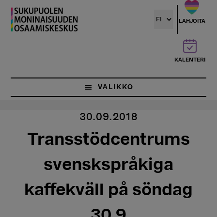
Hyppää
pääsisältöön
LAHJOITA
KALENTERI
VALIKKO
30.09.2018
Transstödcentrums
svenskspråkiga
kaffekväll på söndag
30.9