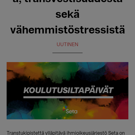
sekä
vähemmistöstressistä
UUTINEN
Transtukipistettä ylläpitävä ihmioikeusjärjestö Seta on