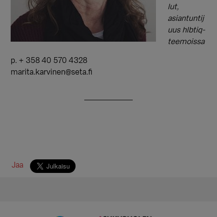
lut,
asiantuntij
uus hlbtiq-
teemoissa
p. + 358 40 570 4328
marita.karvinen@seta.fi
Jaa