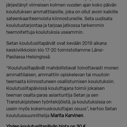
järjestänyt viimeisen kolmen vuoden ajan koko päivän
koulutuksen ammattilaisille, joka on ollut avoin kaikille
sateenkaariteemoista kiinnostuneille. Seta uudisata
koulutustarjontaa ja tarjoaa jatkossa tarkemmin
teemoitettuja koulutuksia useammin.
Setan koulutusiltapäivät ovat kevään 2019 aikana
keskiviikkoisin klo 17-20 toimistollamme Länsi-
Pasilassa Helsingissä.
“Koulutusiltapäivät mahdollistavat toivottavasti monen
ammattilaisen, ammattiin opiskelevan tai muutoin
teemasta kiinnostuneen osallistumisen koulutuksiin.
Koulutusiltapäivissä kouluttajana toimii jokaisen
teeman osalta paras asiantuntija Setan ja sen
Transtukipisteen työntekijöistä, ja koulutuksissa on
usein myös kokemuskouluttajan osuus”, kertoo Setan
koulutussuunnittelija
Marita Karvinen
.
Yhden koulutusiltapäivän hinta on 30 €.