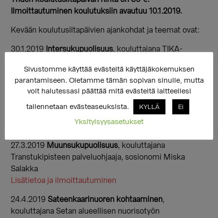
Ilmoittautuminen koulutuksiin avautuu 10.1.2019.
Kevään koulutusiltapäivien ajankohdat ja teemat ovat:
30.1.2019
Intersukupuolisuus
, kouluttajana TIKA-
hankkeeen koordinaattori, psykologi Jaana Pirskanen
Sivustomme käyttää evästeitä käyttäjäkokemuksen
Lisätietoa ja ilmoittautuminen
parantamiseen. Oletamme tämän sopivan sinulle, mutta
voit halutessasi päättää mitä evästeitä laitteellesi
27.2.2019
Transvestisuus
, kouluttajana
Transtukipisteen johtava sosiaalityöntekijä,
tallennetaan evästeaseuksista.
KYLLÄ
Ei
perheterapeutti Maarit Huuska
Yksityisyysasetukset
Lisätietoa ja ilmoittautuminen
27.3.2019
Muunsukupuolisuus
, kouluttajana
Transtukipisteen palveluohjaaja, sosionomi Miska
Salakka
Lisätietoa ja ilmoittautuminen
24.4.2019
Sateenkaarinuoren kohtaaminen
,
kouluttajana Setan alueellisen nuorisotyön