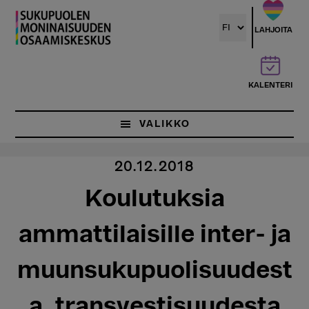
Hyppää
pääsisältöön
LAHJOITA
KALENTERI
VALIKKO
20.12.2018
Koulutuksia
ammattilaisille inter- ja
muunsukupuolisuudest
a, transvestisuudesta