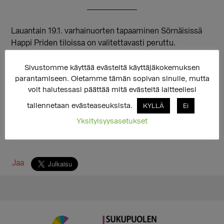
Lauantain 19.1. varhainuorten tapaaminen Sörnäisissä
Happi Priden tiloissa on valitettavasti peruttu.
Tiedotamme seuraavasta tapaamisesta
verkkosivuillamme mahdollisimman pian.
Sivustomme käyttää evästeitä käyttäjäkokemuksen
parantamiseen. Oletamme tämän sopivan sinulle, mutta
voit halutessasi päättää mitä evästeitä laitteellesi
tallennetaan evästeaseuksista.
KYLLÄ
Ei
Yksityisyysasetukset
Jaa