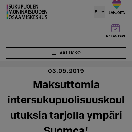
Hyppää
pääsisältöön
LAHJOITA
KALENTERI
VALIKKO
03.05.2019
Maksuttomia
intersukupuolisuuskoul
utuksia tarjolla ympäri
Suomea!