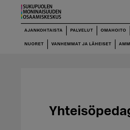
Hyppää
pääsisältöön
AJANKOHTAISTA
PALVELUT
OMAHOITO
NUORET
VANHEMMAT JA LÄHEISET
AMMA
Yhteisöpedago