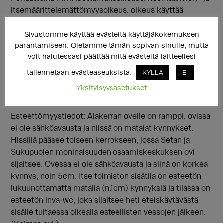
itsemäärittelemättömyysoikeus, oikeus käyttää
haluamaansa nimeä ja oikeus kertoa itsestään vain sen
verran kuin haluaa.
Sivustomme käyttää evästeitä käyttäjäkokemuksen
parantamiseen. Oletamme tämän sopivan sinulle, mutta
Lisätietoja:
voit halutessasi päättää mitä evästeitä laitteellesi
kuura.autere@seta.fi p. 050 3030 1522 tai
tallennetaan evästeaseuksista.
KYLLÄ
Ei
leena.korhonen@evl.fi p. 050 383 9419
Yksityisyysasetukset
Tervetuloa!
Esteettömyystiedot: Alakerran ovelle on ramppi, ovissa
ei ole sähköavausta ja niissä on matalat kynnykset.
Hissillä pääsee toiseen kerrokseen, jossa Setan ja
Sukupuolen moninaisuuden osaamiskeskuksen ovi
sijaitsee. Ovessa ei ole sähköavausta ja siinä on korkea
kynnys, noin 5cm. Itse toimiston sisätila on esteetön
lukuunottamatta matalia (n.1cm) kynnyksiä ja tilassa on
esteetön inva-wc, joka sijaitsee heti eteiskäytävästä
sisälle tultaessa oikealla esteellisten vessojen jälkeen.