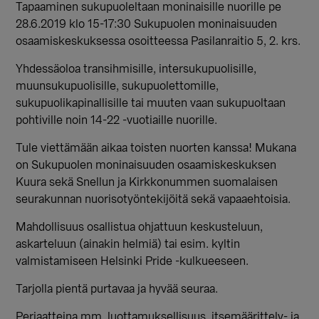
Tapaaminen sukupuoleltaan moninaisille nuorille pe
28.6.2019 klo 15-17:30 Sukupuolen moninaisuuden
osaamiskeskuksessa osoitteessa Pasilanraitio 5, 2. krs.
Yhdessäoloa transihmisille, intersukupuolisille,
muunsukupuolisille, sukupuolettomille,
sukupuolikapinallisille tai muuten vaan sukupuoltaan
pohtiville noin 14-22 -vuotiaille nuorille.
Tule viettämään aikaa toisten nuorten kanssa! Mukana
on Sukupuolen moninaisuuden osaamiskeskuksen
Kuura sekä Snellun ja Kirkkonummen suomalaisen
seurakunnan nuorisotyöntekijöitä sekä vapaaehtoisia.
Mahdollisuus osallistua ohjattuun keskusteluun,
askarteluun (ainakin helmiä) tai esim. kyltin
valmistamiseen Helsinki Pride -kulkueeseen.
Tarjolla pientä purtavaa ja hyvää seuraa.
Periaatteina mm. luottamuksellisuus, itsemäärittely- ja