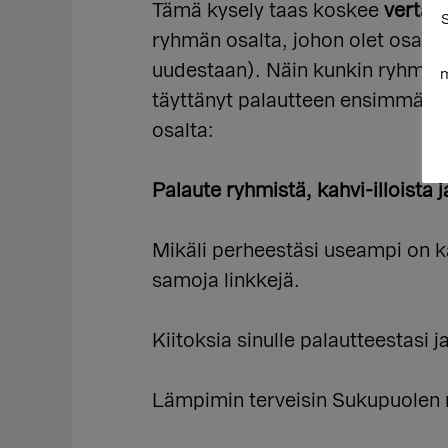
Tämä kysely taas koskee
vertais
S
ryhmän osalta, johon olet osallis
uudestaan). Näin kunkin ryhmän 
m
täyttänyt palautteen ensimmäise
osalta:
Palaute ryhmistä, kahvi-illoista ja
Mikäli perheestäsi useampi on k
samoja linkkejä.
Kiitoksia sinulle palautteestasi 
Lämpimin terveisin Sukupuolen