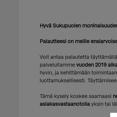
Hyvä Sukupuolen moninaisuuden
Palautteesi on meille ensiarvois
Voit antaa palautetta täyttämäll
palveluitamme
vuoden 2019 aik
hyvin, ja kehittämään toimintaa
luottamuksellisesti. Täyttämise
Tämä kysely koskee saamaasi
n
asiakasvastaanotolla
yksin tai l