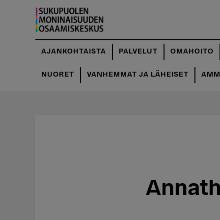
Hyppää
pääsisältöön
AJANKOHTAISTA
PALVELUT
OMAHOITO
NUORET
VANHEMMAT JA LÄHEISET
AMMA
Annath