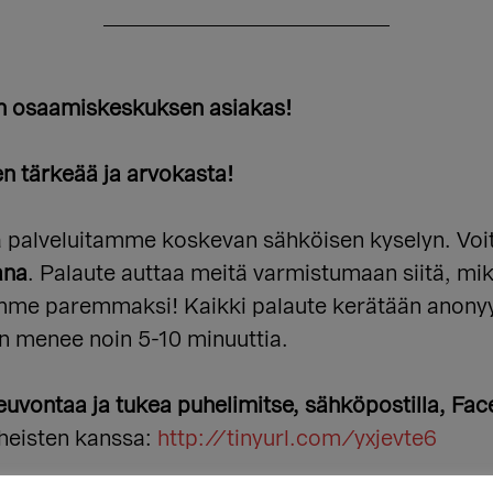
 osaamiskeskuksen asiakas!
en tärkeää ja arvokasta!
ä palveluitamme koskevan sähköisen kyselyn. Voit 
ana
. Palaute auttaa meitä varmistumaan siitä, m
mme paremmaksi! Kaikki palaute kerätään anonyymi
en menee noin 5-10 minuuttia.
euvontaa ja tukea puhelimitse, sähköpostilla, Fac
äheisten kanssa:
http://tinyurl.com/yxjevte6