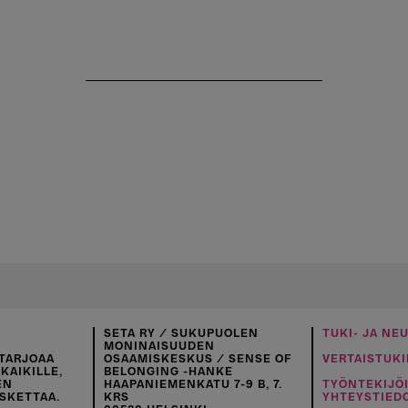
SETA RY / SUKUPUOLEN
TUKI- JA NE
MONINAISUUDEN
TARJOAA
OSAAMISKESKUS / SENSE OF
VERTAISTUKI
KAIKILLE,
BELONGING -HANKE
EN
HAAPANIEMENKATU 7-9 B, 7.
TYÖNTEKIJÖ
SKETTAA.
KRS
YHTEYSTIED