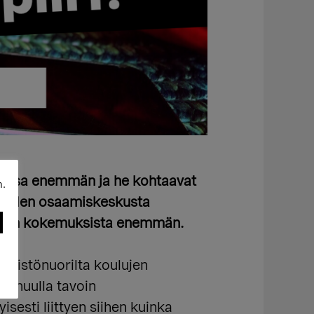
luissa enemmän ja he kohtaavat
n.
suuden osaamiskeskusta
nuorten kokemuksista enemmän.
mmistönuorilta koulujen
a muulla tavoin
esti liittyen siihen kuinka