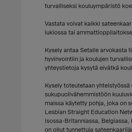
turvalliseksi kouluympäristö koe
Vastata voivat kaikki sateenkaari
lukiossa tai ammattioppilaitok
Kysely antaa Setalle arvokasta 
hyvinvointiin ja koulujen turval
yhteystietoja kysytä eivätkä koul
Kysely toteutetaan yhteistyössä 
sukupuolivähemmistöön kuuluvien
maissa käytetty pohja, joka on
Lesbian Straight Education Net
Isossa-Britanniassa, Belgiassa, I
on ollut tunnettuja sateenkaarijä