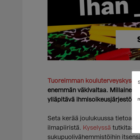
Tuoreimman kouluterveyskysely
S
enemmän väkivaltaa. Millainen
ylläpitävä ihmisoikeusjärjestö S
m
Seta kerää joulukuussa tietoa sa
ilmapiiristä.
Kyselyssä
tutkitaan 
sukupuolivähemmistöihin itsensä 