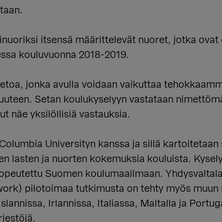
taan.
nuoriksi itsensä määrittelevät nuoret, jotka ovat o
sessa kouluvuonna 2018-2019.
tietoa, jonka avulla voidaan vaikuttaa tehokkaam
lisuuteen. Setan koulukyselyyn vastataan nimettö
ut näe yksilöllisiä vastauksia.
Columbia Universityn kanssa ja sillä kartoitetaan 
 lasten ja nuorten kokemuksia kouluista. Kysel
 sopeutettu Suomen koulumaailmaan. Yhdysvaltal
work) pilotoimaa tutkimusta on tehty myös muun 
slannissa, Irlannissa, Italiassa, Maltalla ja Portu
rjestöjä.