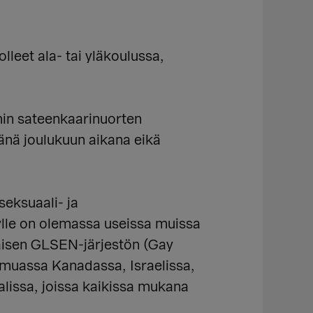
lleet ala- tai yläkoulussa,
min sateenkaarinuorten
mänä joulukuun aikana eikä
seksuaali- ja
ylle on olemassa useissa muissa
aisen GLSEN-järjestön (Gay
muassa Kanadassa, Israelissa,
galissa, joissa kaikissa mukana