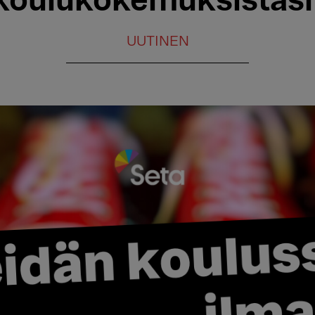
koulukokemuksistasi
UUTINEN