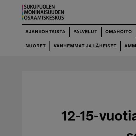
Hyppää
pääsisältöön
AJANKOHTAISTA
PALVELUT
OMAHOITO
NUORET
VANHEMMAT JA LÄHEISET
AMMA
12-15-vuot