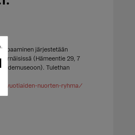
1.
n.
 tapaaminen järjestetään
 Sörnäisissä (Hämeentie 29, 7
n taidemuseoon). Tulethan
15-vuotiaiden-nuorten-ryhma/