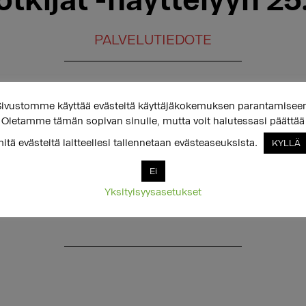
otkijat -näyttelyyn 25.
PALVELUTIEDOTE
ivustomme käyttää evästeitä käyttäjäkokemuksen parantamisee
pohtivien tai sukupuoleltaan moninaisten nuorten
Oletamme tämän sopivan sinulle, mutta voit halutessasi päättää
mme klo 11.00 Sateenkaariperheiden toimistolla,
itä evästeitä laitteellesi tallennetaan evästeaseuksista.
KYLLÄ
ukupuolen sotkijat
-näyttelyyn, HAMiin (Helsingi
Ei
ainen.
Yksityisyysasetukset
//sukupuolenosaamiskeskus.fi/events/event/12-