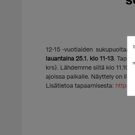
s
S
12-15 -vuotiaiden sukupuoltaan 
lauantaina 25.1. klo 11-13
. Tapaa
m
krs). Lähdemme siitä klo 11.10
S
ajoissa paikalle. Näyttely on ilm
Lisätietoa tapaamisesta:
https: