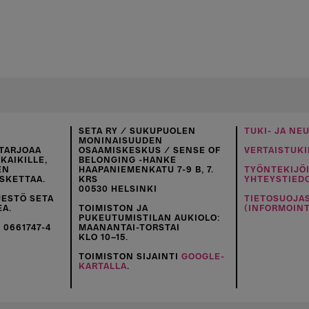
SETA RY / SUKUPUOLEN
TUKI- JA NE
MONINAISUUDEN
TARJOAA
OSAAMISKESKUS / SENSE OF
VERTAISTUKI
KAIKILLE,
BELONGING -HANKE
EN
HAAPANIEMENKATU 7-9 B, 7.
TYÖNTEKIJÖ
SKETTAA.
KRS
YHTEYSTIED
00530 HELSINKI
JESTÖ SETA
TIETOSUOJA
EA.
TOIMISTON JA
(INFORMOINT
PUKEUTUMISTILAN AUKIOLO:
 0661747-4
MAANANTAI-TORSTAI
KLO 10–15.
TOIMISTON SIJAINTI
GOOGLE-
KARTALLA
.