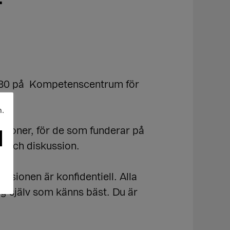
4
17.30 på Kompetenscentrum för
n.
ersoner, för de som funderar på
ro och diskussion.
ssionen är konfidentiell. Alla
dig själv som känns bäst. Du är