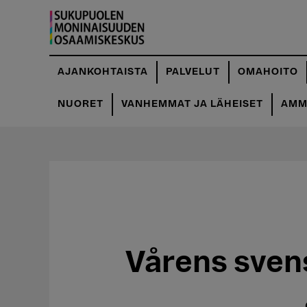
Hyppää
pääsisältöön
AJANKOHTAISTA
PALVELUT
OMAHOITO
NUORET
VANHEMMAT JA LÄHEISET
AMMA
Vårens sven