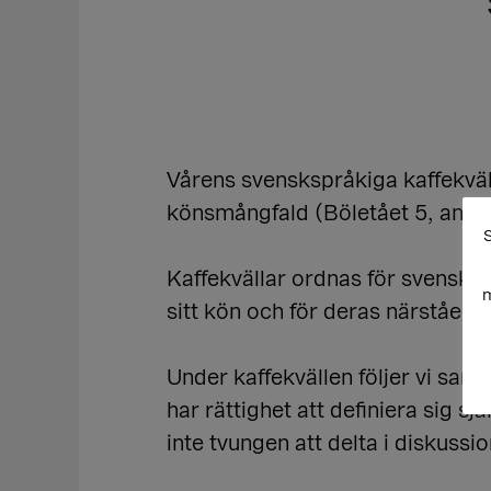
Vårens svenskspråkiga kaffekvä
könsmångfald (Böletået 5, andr
S
Kaffekvällar ordnas för svensks
m
sitt kön och för deras närståend
Under kaffekvällen följer vi sam
har rättighet att definiera sig s
inte tvungen att delta i diskuss