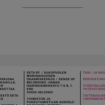
SETA RY / SUKUPUOLEN
TUKI- JA NE
MONINAISUUDEN
TARJOAA
OSAAMISKESKUS / SENSE OF
VERTAISTUKI
KAIKILLE,
BELONGING -HANKE
EN
HAAPANIEMENKATU 7-9 B, 7.
TYÖNTEKIJÖ
SKETTAA.
KRS
YHTEYSTIED
00530 HELSINKI
JESTÖ SETA
TIETOSUOJA
EA.
TOIMISTON JA
(INFORMOINT
PUKEUTUMISTILAN AUKIOLO: