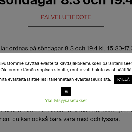
söndagar 8.3 och 19.
PALVELUTIEDOTE
llar ordnas på söndagar 8.3 och 19.4 kl. 15.30-
a våningen).
ivustomme käyttää evästeitä käyttäjäkokemuksen parantamisee
Oletamme tämän sopivan sinulle, mutta voit halutessasi päättää
pråkiga transpersoner, ickebinära, interkönade p
itä evästeitä laitteellesi tallennetaan evästeaseuksista.
KYLLÄ
e. Kaffekvällar erbjuder en trygg plats för samva
Ei
Yksityisyysasetukset
ma regler som i de andra referensgrupperna: Disku
jälv eller att låta bli. Du kan använda det namn på 
ionen, du kan också bara vara med och lyssna.