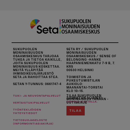
SUKUPUOLEN
SETA RY / SUKUPUOLEN
MONINAISUUDEN
MONINAISUUDEN
OSAAMISKESKUS TARJOAA
OSAAMISKESKUS / SENSE OF
TUKEA JA TIETOA KAIKILLE,
BELONGING -HANKE
JOITA SUKUPUOLEN
HAAPANIEMENKATU 7-9 B, 7.
MONINAISUUS KOSKETTAA.
KRS
MEITÄ YLLÄPITÄÄ
00530 HELSINKI
IHMISOIKEUSJÄRJESTÖ
SETA JA RAHOITTAA STEA.
TOIMISTON JA
PUKEUTUMISTILAN
SETAN Y-TUNNUS: 0661747-4
AUKIOLO:
MAANANTAI-TORSTAI
KLO 10–15.
TILAA SUKUPUOLEN
TUKI- JA NEUVONTAPALVELUT
TOIMISTON SIJAINTI
MONINAISUUS TÄNÄÄN -
.
GOOGLE-KARTALLA
UUTISKIRJE
VERTAISTUKIPALVELUT
TYÖNTEKIJÖIDEN
TILAA
YHTEYSTIEDOT
TIETOSUOJASELOSTE
(INFORMOINTIASIAKIRJA)