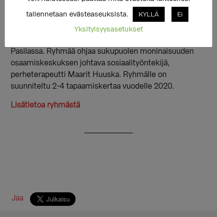
asiaan.
tallennetaan evästeaseuksista.
KYLLÄ
Ei
Vuoden ensimmäinen tapaaminen järjestetään
Yksityisyysasetukset
perjantaina 6.3.2020 klo 18-20 Setan toimistolla Länsi-
Pasilassa. Ryhmää ohjaa sukupuolen moninaisuuden
osaamiskeskuksen johtava sosiaalityöntekijä,
perheterapeutti Maarit Huuska. Ryhmälle on
suunniteltu 2-4 tapaamiskertaa vuodelle 2020.
Lisätietoa ryhmästä
Jaa