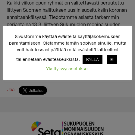
Kaikki viikonlopun ryhmät on valitettavasti peruutettu
liittyen Suomen hallituksen uusiin suosituksiin koronan
ennaltaehkäisyssä. Tiedotamme asiasta tarkemmin
perjantaina 13.3. liittyen Sukupuolen moninaisuuden
osaamiskeskuksen muiden palveluiden käyttöön.
Sivustomme käyttää evästeitä käyttäjäkokemuksen
parantamiseen. Oletamme tämän sopivan sinulle, mutta
voit halutessasi päättää mitä evästeitä laitteellesi
tallennetaan evästeaseuksista.
KYLLÄ
Ei
Yksityisyysasetukset
Jaa