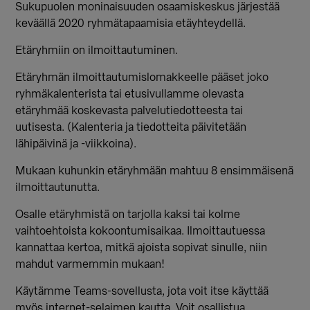
Sukupuolen moninaisuuden osaamiskeskus järjestää
keväällä 2020 ryhmätapaamisia etäyhteydellä.
Etäryhmiin on ilmoittautuminen.
Etäryhmän ilmoittautumislomakkeelle pääset joko
ryhmäkalenterista tai etusivullamme olevasta
etäryhmää koskevasta palvelutiedotteesta tai
uutisesta. (Kalenteria ja tiedotteita päivitetään
lähipäivinä ja -viikkoina).
Mukaan kuhunkin etäryhmään mahtuu 8 ensimmäisenä
ilmoittautunutta.
Osalle etäryhmistä on tarjolla kaksi tai kolme
vaihtoehtoista kokoontumisaikaa. Ilmoittautuessa
kannattaa kertoa, mitkä ajoista sopivat sinulle, niin
mahdut varmemmin mukaan!
Käytämme Teams-sovellusta, jota voit itse käyttää
myös internet-selaimen kautta. Voit osallistua