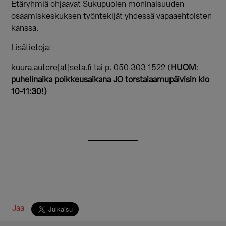
Etäryhmiä ohjaavat Sukupuolen moninaisuuden
osaamiskeskuksen työntekijät yhdessä vapaaehtoisten
kanssa.
Lisätietoja:
kuura.autere[at]seta.fi tai p. 050 303 1522 (
HUOM
:
puhelinaika poikkeusaikana JO torstaiaamupäivisin klo
10-11:30!)
Jaa