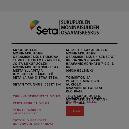
SUKUPUOLEN
SETA RY / SUKUPUOLEN
MONINAISUUDEN
MONINAISUUDEN
OSAAMISKESKUS TARJOAA
OSAAMISKESKUS / SENSE OF
TUKEA JA TIETOA KAIKILLE,
BELONGING -HANKE
JOITA SUKUPUOLEN
HAAPANIEMENKATU 7-9 B, 7.
MONINAISUUS KOSKETTAA.
KRS
MEITÄ YLLÄPITÄÄ
00530 HELSINKI
IHMISOIKEUSJÄRJESTÖ
SETA JA RAHOITTAA STEA.
TOIMISTON JA
PUKEUTUMISTILAN
SETAN Y-TUNNUS: 0661747-4
AUKIOLO:
MAANANTAI-TORSTAI
KLO 10–15.
TILAA SUKUPUOLEN
TUKI- JA NEUVONTAPALVELUT
TOIMISTON SIJAINTI
MONINAISUUS TÄNÄÄN -
.
GOOGLE-KARTALLA
UUTISKIRJE
VERTAISTUKIPALVELUT
TYÖNTEKIJÖIDEN
TILAA
YHTEYSTIEDOT
TIETOSUOJASELOSTE
(INFORMOINTIASIAKIRJA)