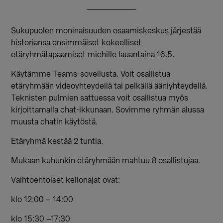
Sukupuolen moninaisuuden osaamiskeskus järjestää
historiansa ensimmäiset kokeelliset
etäryhmätapaamiset miehille lauantaina 16.5.
Käytämme Teams-sovellusta. Voit osallistua
etäryhmään videoyhteydellä tai pelkällä ääniyhteydellä.
Teknisten pulmien sattuessa voit osallistua myös
kirjoittamalla chat-ikkunaan. Sovimme ryhmän alussa
muusta chatin käytöstä.
Etäryhmä kestää 2 tuntia.
Mukaan kuhunkin etäryhmään mahtuu 8 osallistujaa.
Vaihtoehtoiset kellonajat ovat:
klo 12:00 – 14:00
klo 15:30 –17:30