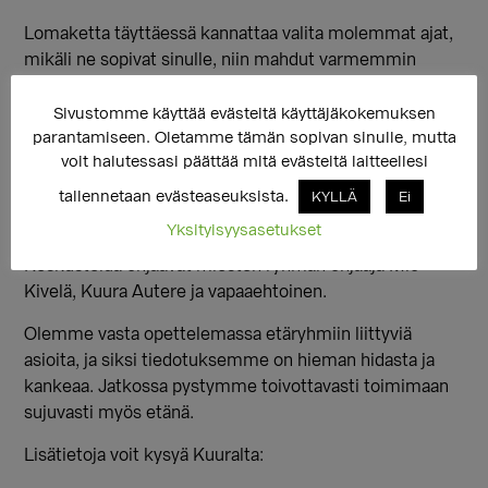
Lomaketta täyttäessä kannattaa valita molemmat ajat,
mikäli ne sopivat sinulle, niin mahdut varmemmin
mukaan!
Sivustomme käyttää evästeitä käyttäjäkokemuksen
Hae mukaan täyttämällä lomake:
parantamiseen. Oletamme tämän sopivan sinulle, mutta
https://tinyurl.com/y965pxns
voit halutessasi päättää mitä evästeitä laitteellesi
HAKU RYHMIIN PÄÄTTYY KESKIVIIKKONA 13.5. KLO
tallennetaan evästeaseuksista.
KYLLÄ
Ei
14:00.
Yksityisyysasetukset
Keskustelua ohjaavat miesten ryhmän ohjaaja Mio
Kivelä, Kuura Autere ja vapaaehtoinen.
Olemme vasta opettelemassa etäryhmiin liittyviä
asioita, ja siksi tiedotuksemme on hieman hidasta ja
kankeaa. Jatkossa pystymme toivottavasti toimimaan
sujuvasti myös etänä.
Lisätietoja voit kysyä Kuuralta: