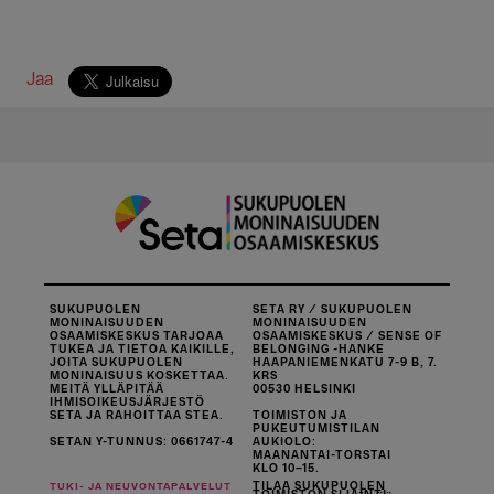
Jaa
SUKUPUOLEN
SETA RY / SUKUPUOLEN
MONINAISUUDEN
MONINAISUUDEN
OSAAMISKESKUS TARJOAA
OSAAMISKESKUS / SENSE OF
TUKEA JA TIETOA KAIKILLE,
BELONGING -HANKE
JOITA SUKUPUOLEN
HAAPANIEMENKATU 7-9 B, 7.
MONINAISUUS KOSKETTAA.
KRS
MEITÄ YLLÄPITÄÄ
00530 HELSINKI
IHMISOIKEUSJÄRJESTÖ
SETA JA RAHOITTAA STEA.
TOIMISTON JA
PUKEUTUMISTILAN
SETAN Y-TUNNUS: 0661747-4
AUKIOLO:
MAANANTAI-TORSTAI
KLO 10–15.
TILAA SUKUPUOLEN
TUKI- JA NEUVONTAPALVELUT