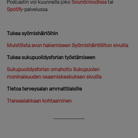
Podcastin voi kuunnella joko
Soundcloudissa
tai
Spotify
-palvelussa.
Tukea syömishäiriöihin
Muistilista avun hakemiseen Syömishäiriöliiton sivuilla
Tukea sukupuolidysforian työstämiseen
Sukupuolidysforian omahoito Sukupuolen
moninaisuuden osaamiskeskuksen sivuilla
Tietoa terveysalan ammattilaisille
Transasiakkaan kohtaaminen