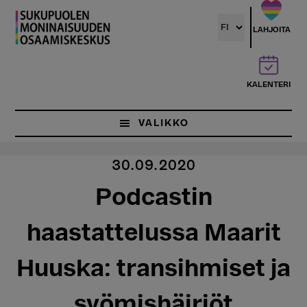
Hyppää
pääsisältöön
LAHJOITA
KALENTERI
VALIKKO
30.09.2020
Podcastin
haastattelussa Maarit
Huuska: transihmiset ja
syömishäiriöt