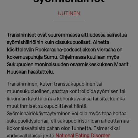
UUTINEN
Transihmiset ovat suuremmassa alttiudessa sairastua
syömishäiriöihin kuin cissukupuoliset. Aihetta
käsittelevän Ruokarauha-podcastjakson vieraana on
kokemuspuhuja Sumu. Ohjelmassa kuullaan myös
Sukupuolen moninaisuuden osaamiskeskuksen Maarit
Huuskan haastattelu.
Transihminen, kuten transsukupuolinen tai
muunsukupuolinen, saattaa kontrolloida syömisen tai
liikunnan kautta omaa kehonkuvaansa tai sitä, kuinka
muut ihmiset sukupuolittavat häntä.
Syömishäiriökäyttäytyminen voi olla myös tapa hoitaa
sukupuolidysforiaa, eli sukupuoliristiriidan aiheuttamaa
kokonaisvaltaista pahan olon tunnetta. Esimerkiksi
yhdysvaltalaisjärjestö
National Eating Disorder