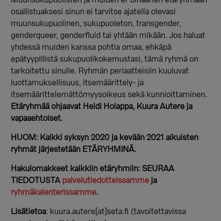
Muunsukupuolisten ja muiden ei-binäärien etäryhmään
osallistuaksesi sinun ei tarvitse ajatella olevasi
muunsukupuolinen, sukupuoleton, transgender,
genderqueer, genderfluid tai yhtään mikään. Jos haluat
yhdessä muiden kanssa pohtia omaa, ehkäpä
epätyypillistä sukupuolikokemustasi, tämä ryhmä on
tarkoitettu sinulle. Ryhmän periaatteisiin kuuluvat
luottamuksellisuus, itsemäärittely- ja
itsemäärittelemättömyysoikeus sekä kunnioittaminen.
Etäryhmää ohjaavat Heidi Holappa, Kuura Autere ja
vapaaehtoiset.
HUOM: Kaikki syksyn 2020 ja kevään 2021 aikuisten
ryhmät järjestetään ETÄRYHMINÄ.
Hakulomakkeet kaikkiin etäryhmiin: SEURAA
TIEDOTUSTA
palvelutiedotteissamme
ja
ryhmäkalenterissamme
.
Lisätietoa
: kuura.autere[at]seta.fi (tavoitettavissa