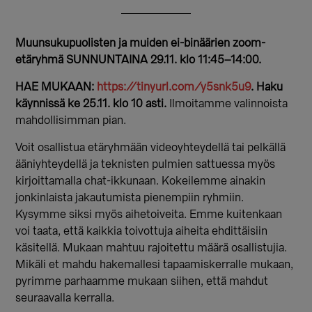
Muunsukupuolisten ja muiden ei-binäärien zoom-
etäryhmä SUNNUNTAINA 29.11. klo 11:45–14:00.
HAE MUKAAN:
https://tinyurl.com/y5snk5u9
. Haku
käynnissä ke 25.11. klo 10 asti.
Ilmoitamme valinnoista
mahdollisimman pian.
Voit osallistua etäryhmään videoyhteydellä tai pelkällä
ääniyhteydellä ja teknisten pulmien sattuessa myös
kirjoittamalla chat-ikkunaan. Kokeilemme ainakin
jonkinlaista jakautumista pienempiin ryhmiin.
Kysymme siksi myös aihetoiveita. Emme kuitenkaan
voi taata, että kaikkia toivottuja aiheita ehdittäisiin
käsitellä. Mukaan mahtuu rajoitettu määrä osallistujia.
Mikäli et mahdu hakemallesi tapaamiskerralle mukaan,
pyrimme parhaamme mukaan siihen, että mahdut
seuraavalla kerralla.