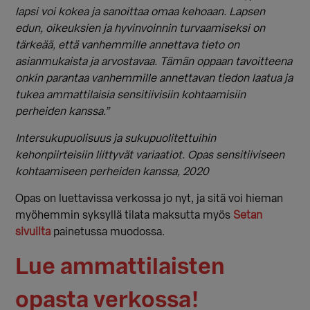
lapsi voi kokea ja sanoittaa omaa kehoaan. Lapsen
edun, oikeuksien ja hyvinvoinnin turvaamiseksi on
tärkeää, että vanhemmille annettava tieto on
asianmukaista ja arvostavaa. Tämän oppaan tavoitteena
onkin parantaa vanhemmille annettavan tiedon laatua ja
tukea ammattilaisia sensitiivisiin kohtaamisiin
perheiden kanssa.”
Intersukupuolisuus ja sukupuolitettuihin
kehonpiirteisiin liittyvät variaatiot. Opas sensitiiviseen
kohtaamiseen perheiden kanssa, 2020
Opas on luettavissa verkossa jo nyt, ja sitä voi hieman
myöhemmin syksyllä tilata maksutta myös
Setan
sivuilta
painetussa muodossa.
Lue ammattilaisten
opasta verkossa!