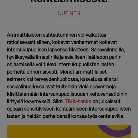
UUTINEN
Ammattilaisten suhtautuminen voi vaikuttaa
ratkaisevasti siihen, kokevat vanhemmat kokevat
intersukupuolisen lapsensa tilanteen. Sanavalinnoilla,
hyväksyvällä ilmapiirillä ja asiallisen lisätiedon pariin
ohjaamisella voi tukea intersukupuolisten lasten
perheitä erinomaisesti. Monet ammattilaiset
esimerkiksi terveydenhuollossa, kasvatusalalla tai
sosiaalihuollossa ovat kuitenkin vielä epävarmoja
käsittelemään intersukupuolisuuden kehovariaatioihin
liittyviä kysymyksiä. Siksi
TIKA-hanke
on julkaissut
oppaan sensitiiviseen kohtaamiseen intersukupuolisten
lasten ja heidän perheidensä kanssa työskenteleville.