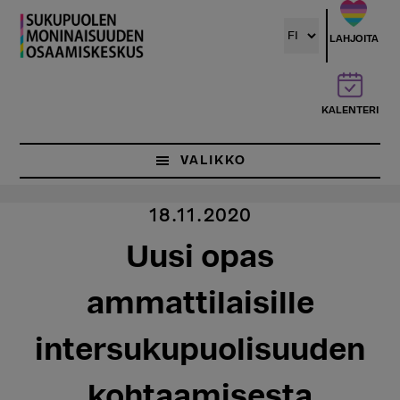
Hyppää
pääsisältöön
LAHJOITA
KALENTERI
VALIKKO
18.11.2020
Uusi opas
ammattilaisille
intersukupuolisuuden
kohtaamisesta