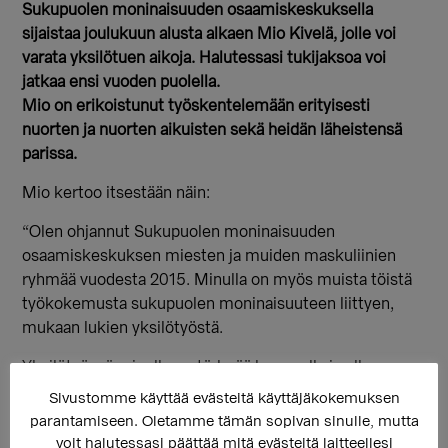
Sukupuolen moninaisuuden osaamiskeskuksella
sijaistaa joulukuun alusta alkaen Mio Kivelä, jolle voi
varata yksilötuen aikoja. Halutessasi tukijaksoa voi
jatkaa ensi vuoden puolella.
Mio on erikoistunut työskentelemään erityisesti
nuorten ja nuorten aikuisten sekä heidän läheistensä
parissa.
Mio kertoo itsestään näin:
“Olen ohjannut Sukupuolen moninaisuuden
osaamiskeskuksen miesten ja muiden maskuliinien
ryhmää vuodesta 2015. Minulla on myös muista töistä
työkokemusta sukupuolen moninaisuuteen liittyen,
mukaan lukien yksilötyöstä.
Yksilötyössä minulle on tärkeää kuunnella ja olla
rinnallasi etsimässä voimavaroja, keinoja tai muuta,
Sivustomme käyttää evästeitä käyttäjäkokemuksen
mitä tilanteeseesi kaipaisit. Sinä määrittelet, mistä
parantamiseen. Oletamme tämän sopivan sinulle, mutta
aiheista haluat keskustella.
voit halutessasi päättää mitä evästeitä laitteellesi