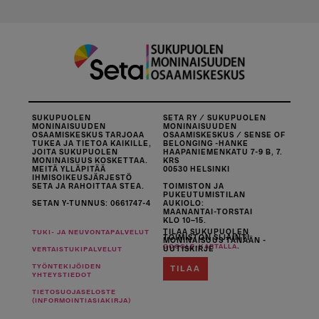
SUKUPUOLEN
SETA RY / SUKUPUOLEN
MONINAISUUDEN
MONINAISUUDEN
OSAAMISKESKUS TARJOAA
OSAAMISKESKUS / SENSE OF
TUKEA JA TIETOA KAIKILLE,
BELONGING -HANKE
JOITA SUKUPUOLEN
HAAPANIEMENKATU 7-9 B, 7.
MONINAISUUS KOSKETTAA.
KRS
MEITÄ YLLÄPITÄÄ
00530 HELSINKI
IHMISOIKEUSJÄRJESTÖ
SETA JA RAHOITTAA STEA.
TOIMISTON JA
PUKEUTUMISTILAN
SETAN Y-TUNNUS: 0661747-4
AUKIOLO:
MAANANTAI-TORSTAI
KLO 10–15.
TILAA SUKUPUOLEN
TUKI- JA NEUVONTAPALVELUT
TOIMISTON SIJAINTI
MONINAISUUS TÄNÄÄN -
.
GOOGLE-KARTALLA
UUTISKIRJE
VERTAISTUKIPALVELUT
TYÖNTEKIJÖIDEN
TILAA
YHTEYSTIEDOT
TIETOSUOJASELOSTE
(INFORMOINTIASIAKIRJA)