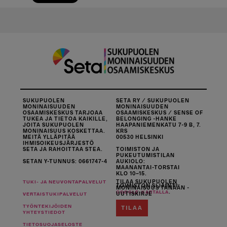
SUKUPUOLEN
SETA RY / SUKUPUOLEN
MONINAISUUDEN
MONINAISUUDEN
OSAAMISKESKUS TARJOAA
OSAAMISKESKUS / SENSE OF
TUKEA JA TIETOA KAIKILLE,
BELONGING -HANKE
JOITA SUKUPUOLEN
HAAPANIEMENKATU 7-9 B, 7.
MONINAISUUS KOSKETTAA.
KRS
MEITÄ YLLÄPITÄÄ
00530 HELSINKI
IHMISOIKEUSJÄRJESTÖ
SETA JA RAHOITTAA STEA.
TOIMISTON JA
PUKEUTUMISTILAN
SETAN Y-TUNNUS: 0661747-4
AUKIOLO:
MAANANTAI-TORSTAI
KLO 10–15.
TILAA SUKUPUOLEN
TUKI- JA NEUVONTAPALVELUT
TOIMISTON SIJAINTI
MONINAISUUS TÄNÄÄN -
.
GOOGLE-KARTALLA
UUTISKIRJE
VERTAISTUKIPALVELUT
TYÖNTEKIJÖIDEN
TILAA
YHTEYSTIEDOT
TIETOSUOJASELOSTE