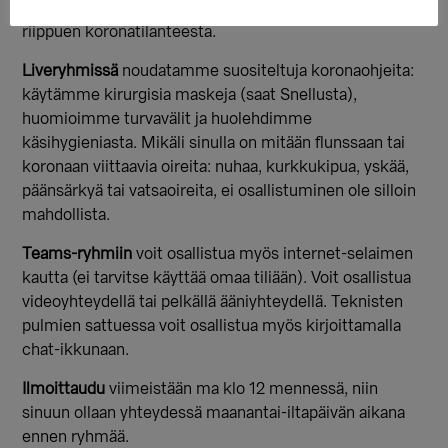
18.1. on Teamsissa, sen jälkeen mahdollisesti livenä,
riippuen koronatilanteesta.
Liveryhmissä
noudatamme suositeltuja koronaohjeita:
käytämme kirurgisia maskeja (saat Snellusta),
huomioimme turvavälit ja huolehdimme
käsihygieniasta. Mikäli sinulla on mitään flunssaan tai
koronaan viittaavia oireita: nuhaa, kurkkukipua, yskää,
päänsärkyä tai vatsaoireita, ei osallistuminen ole silloin
mahdollista.
Teams-ryhmiin
voit osallistua myös internet-selaimen
kautta (ei tarvitse käyttää omaa tiliään). Voit osallistua
videoyhteydellä tai pelkällä ääniyhteydellä. Teknisten
pulmien sattuessa voit osallistua myös kirjoittamalla
chat-ikkunaan.
Ilmoittaudu
viimeistään ma klo 12 mennessä, niin
sinuun ollaan yhteydessä maanantai-iltapäivän aikana
ennen ryhmää.