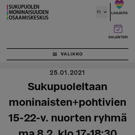
Hyppää
pääsisältöön
LAHJOITA
KALENTERI
VALIKKO
25.01.2021
Sukupuoleltaan
moninaisten+pohtivien
15-22-v. nuorten ryhmä
ma 8.2. klo 17-18:30