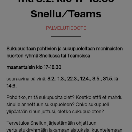
Snellu/Teams
PALVELUTIEDOTE
Sukupuoltaan pohtivien ja sukupuoleltaan moninaisten
nuorten ryhmä Snellussa tai Teamsissa
maanantaisin klo 17-18.30
seuraavina päivinä:
8.2., 1.3., 22.3., 12.4., 3.5., 31.5. ja
14.6.
Pohditko, mitä sukupuolta olet? Koetko että et mahdu
sinulle annettuun sukupuoleen? Onko sukupuoli
ylipäätään sinun juttusi, oletko sukupuoleton?
Tervetuloa Snellun järjestämään ohjattuun
vertaistukiryhmään jakamaan ajatuksia, kuuntelemaan