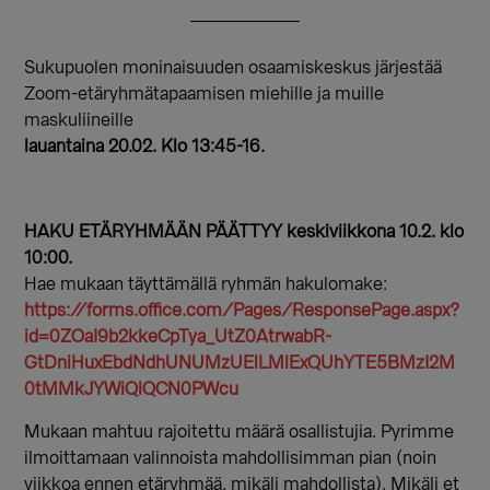
Sukupuolen moninaisuuden osaamiskeskus järjestää
Zoom-etäryhmätapaamisen miehille ja muille
maskuliineille
lauantaina 20.02. Klo 13:45-16.
HAKU ETÄRYHMÄÄN PÄÄTTYY keskiviikkona 10.2. klo
10:00.
Hae mukaan täyttämällä ryhmän hakulomake:
https://forms.office.com/Pages/ResponsePage.aspx?
id=0ZOaI9b2kkeCpTya_UtZ0AtrwabR-
GtDniHuxEbdNdhUNUMzUElLMlExQUhYTE5BMzI2M
0tMMkJYWiQlQCN0PWcu
Mukaan mahtuu rajoitettu määrä osallistujia. Pyrimme
ilmoittamaan valinnoista mahdollisimman pian (noin
viikkoa ennen etäryhmää, mikäli mahdollista). Mikäli et