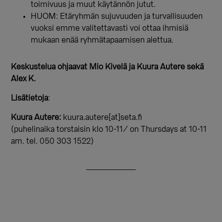
toimivuus ja muut käytännön jutut.
HUOM: Etäryhmän sujuvuuden ja turvallisuuden
vuoksi emme valitettavasti voi ottaa ihmisiä
mukaan enää ryhmätapaamisen alettua.
Keskustelua ohjaavat
Mio
Kivelä ja Kuura Autere sekä
Alex K.
Lisätietoja
:
Kuura Autere:
kuura.autere[at]seta.fi
(puhelinaika torstaisin klo 10-11/ on Thursdays at 10-11
am. tel. 050 303 1522)