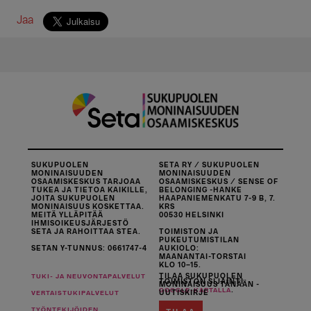
Jaa
SUKUPUOLEN
SETA RY / SUKUPUOLEN
MONINAISUUDEN
MONINAISUUDEN
OSAAMISKESKUS TARJOAA
OSAAMISKESKUS / SENSE OF
TUKEA JA TIETOA KAIKILLE,
BELONGING -HANKE
JOITA SUKUPUOLEN
HAAPANIEMENKATU 7-9 B, 7.
MONINAISUUS KOSKETTAA.
KRS
MEITÄ YLLÄPITÄÄ
00530 HELSINKI
IHMISOIKEUSJÄRJESTÖ
SETA JA RAHOITTAA STEA.
TOIMISTON JA
PUKEUTUMISTILAN
SETAN Y-TUNNUS: 0661747-4
AUKIOLO:
MAANANTAI-TORSTAI
KLO 10–15.
TILAA SUKUPUOLEN
TUKI- JA NEUVONTAPALVELUT
TOIMISTON SIJAINTI
MONINAISUUS TÄNÄÄN -
.
GOOGLE-KARTALLA
UUTISKIRJE
VERTAISTUKIPALVELUT
TYÖNTEKIJÖIDEN