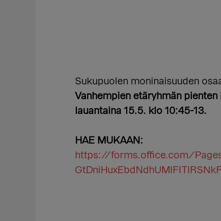
Sukupuolen moninaisuuden osaa
Vanhempien etäryhmän pienten l
lauantaina 15.5. klo 10:45-13.
HAE MUKAAN:
https://forms.office.com/Pa
GtDniHuxEbdNdhUMlFITlRSN