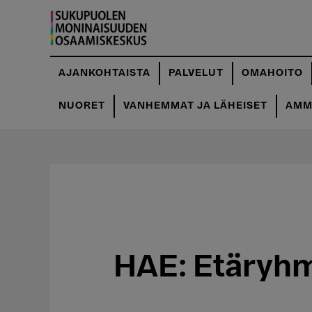
Hyppää
pääsisältöön
AJANKOHTAISTA
PALVELUT
OMAHOITO
NUORET
VANHEMMAT JA LÄHEISET
AMMA
HAE: Etäryhm