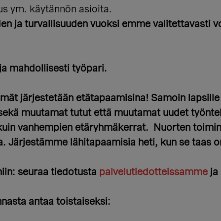
s ym. käytännön asioita.
 ja turvallisuuden vuoksi emme valitettavasti v
ja mahdollisesti työpari.
mät järjestetään etätapaamisina! Samoin lapsille j
 sekä muutamat tutut että muutamat uudet työntek
ä kuin vanhempien etäryhmäkerrat. Nuorten toim
a.
Järjestämme lähitapaamisia heti, kun se taas o
iin: seuraa tiedotusta
palvelutiedotteissamme
ja
nasta antaa toistaiseksi
: