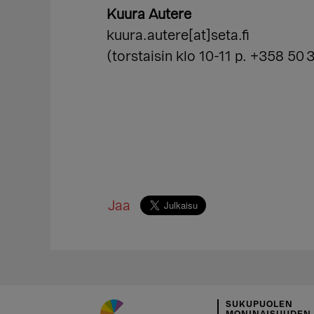
Kuura Autere
kuura.autere[at]seta.fi
(torstaisin klo 10-11 p. +358 50
Jaa
SUKUPUOLEN