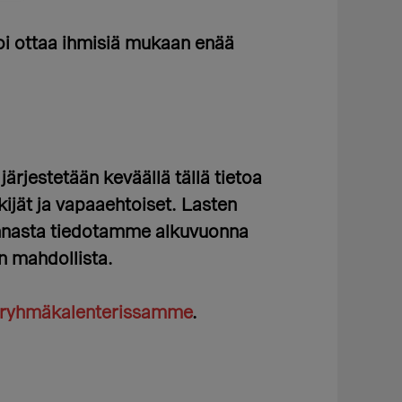
oi ottaa ihmisiä mukaan enää
ärjestetään keväällä tällä tietoa
ijät ja vapaaehtoiset.
Lasten
innasta tiedotamme alkuvuonna
n mahdollista.
ryhmäkalenterissamme
.