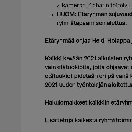
/ kameran / chatin toimivuu
HUOM: Etäryhmän sujuvuuden
ryhmätapaamisen alettua.
Etäryhmää ohjaa Heidi Holappa
Kaikki kevään 2021 aikuisten ryh
vain etätuokioita,
joita ohjaavat
etätuokiot pidetään eri päivän
2021 uuden työntekijän aloitettu
Hakulomakkeet kaikkiin etäryhm
Lisätietoja kaikesta ryhmätoimin