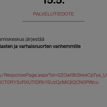
15.5.
PALVELUTIEDOTE
miskeskus järjestää
asten ja varhaisnuorten vanhemmille
ges/ResponsePage.aspx?id=0ZOaI9b2kkeCpTya_
kRCT0RYSzRXUTlDRk1SUzQzMiQlQCN0PWcu