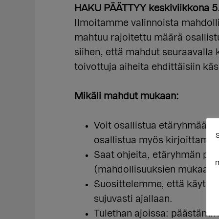
HAKU PÄÄTTYY keskiviikkona 5.5
Ilmoitamme valinnoista mahdoll
mahtuu rajoitettu määrä osalli
siihen, että mahdut seuraavalla
toivottuja aiheita ehdittäisiin käsi
Mikäli mahdut mukaan:
Voit osallistua etäryhmään v
S
osallistua myös kirjoittamal
Saat ohjeita, etäryhmän per
m
(mahdollisuuksien mukaan 
Suosittelemme, että käyt t
sujuvasti ajallaan.
Tulethan ajoissa: päästämme 